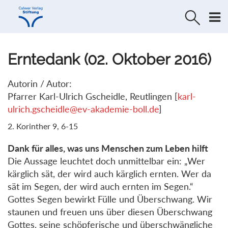
Direkt
Direkt
zur
zum
Navigation
Inhalt
springen
springen
Erntedank (02. Oktober 2016)
Autorin / Autor:
Pfarrer Karl-Ulrich Gscheidle, Reutlingen [
karl-
ulrich.gscheidle@ev-akademie-boll.de
]
2. Korinther 9, 6-15
Dank für alles, was uns Menschen zum Leben hilft
Die Aussage leuchtet doch unmittelbar ein: „Wer
kärglich sät, der wird auch kärglich ernten. Wer da
sät im Segen, der wird auch ernten im Segen.“
Gottes Segen bewirkt Fülle und Überschwang. Wir
staunen und freuen uns über diesen Überschwang
Gottes, seine schöpferische und überschwängliche