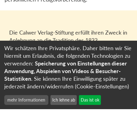
Die Calwer Verlag-Stiftung erfüllt ihren Zweck in
Anlehnung an die Tradition des 1832
gegründeten Calwer Verlagsvereins, der
Wir schätzen Ihre Privatsphäre. Daher bitten wir Sie
heutigen
Calwer Verlag Bücher und Medien
hiermit um Erlaubnis, die folgenden Technologien zu
GmbH
in Stuttgart.
verwenden:
Speicherung von Einstellungen dieser
Anwendung, Abspielen von Videos & Besucher-
Impressum
Statistiken
. Sie können Ihre Einwilligung später zu
Datenschutzerklärung
jederzeit ändern/widerrufen (Cookie-Einstellungen)
Cookie-Einstellungen
mehr Informationen
Ich lehne ab
Das ist ok