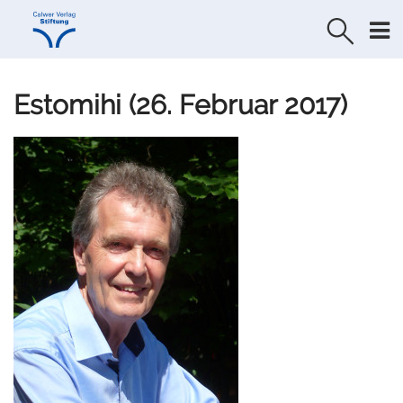
Direkt
Direkt
zur
zum
Navigation
Inhalt
springen
springen
Estomihi (26. Februar 2017)