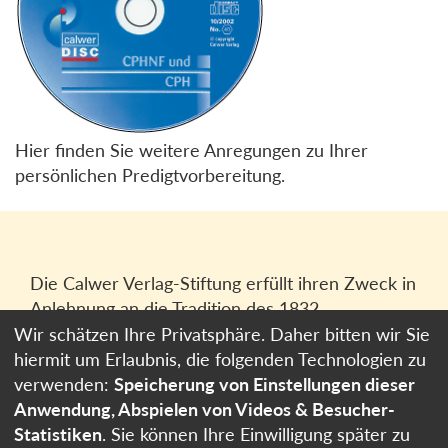
Hier finden Sie weitere Anregungen zu Ihrer
persönlichen Predigtvorbereitung.
Die Calwer Verlag-Stiftung erfüllt ihren Zweck in
Anlehnung an die Tradition des 1832
gegründeten Calwer Verlagsvereins, der
Wir schätzen Ihre Privatsphäre. Daher bitten wir Sie
heutigen
Calwer Verlag Bücher und Medien
hiermit um Erlaubnis, die folgenden Technologien zu
GmbH
in Stuttgart.
verwenden:
Speicherung von Einstellungen dieser
Anwendung, Abspielen von Videos & Besucher-
Impressum
Statistiken
. Sie können Ihre Einwilligung später zu
Datenschutzerklärung