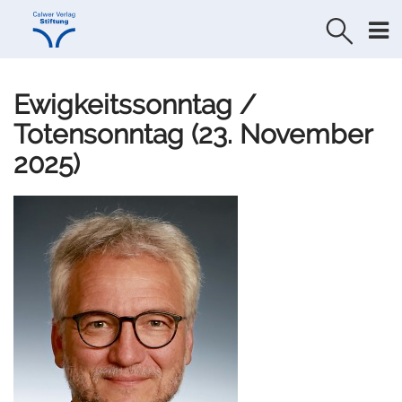
Direkt
Direkt
zur
zum
Navigation
Inhalt
springen
springen
Ewigkeitssonntag /
Totensonntag (23. November
2025)