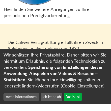
Hier finden Sie weitere Anregungen zu Ihrer
persönlichen Predigtvorbereitung.
Die Calwer Verlag-Stiftung erfüllt ihren Zweck in
Anlehnung an die Tradition des 1832
gegründeten Calwer Verlagsvereins, der
Wir schätzen Ihre Privatsphäre. Daher bitten wir Sie
heutigen
Calwer Verlag Bücher und Medien
hiermit um Erlaubnis, die folgenden Technologien zu
GmbH
in Stuttgart.
verwenden:
Speicherung von Einstellungen dieser
Anwendung, Abspielen von Videos & Besucher-
Impressum
Statistiken
. Sie können Ihre Einwilligung später zu
Datenschutzerklärung
jederzeit ändern/widerrufen (Cookie-Einstellungen)
Cookie-Einstellungen
mehr Informationen
Ich lehne ab
Das ist ok