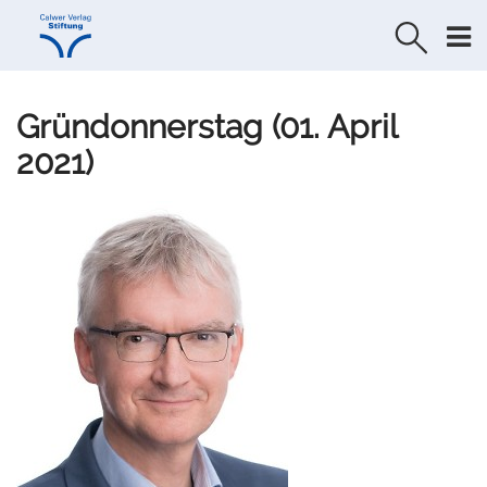
Direkt
Direkt
zur
zum
Navigation
Inhalt
springen
springen
Gründonnerstag (01. April
2021)