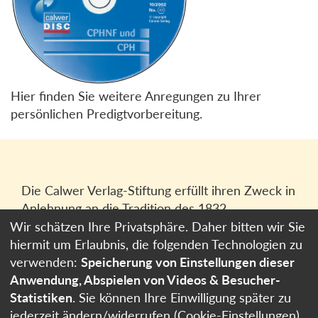
Hier finden Sie weitere Anregungen zu Ihrer
persönlichen Predigtvorbereitung.
Die Calwer Verlag-Stiftung erfüllt ihren Zweck in
Anlehnung an die Tradition des 1832
gegründeten Calwer Verlagsvereins, der
Wir schätzen Ihre Privatsphäre. Daher bitten wir Sie
heutigen
Calwer Verlag Bücher und Medien
hiermit um Erlaubnis, die folgenden Technologien zu
GmbH
in Stuttgart.
verwenden:
Speicherung von Einstellungen dieser
Anwendung, Abspielen von Videos & Besucher-
Impressum
Statistiken
. Sie können Ihre Einwilligung später zu
Datenschutzerklärung
jederzeit ändern/widerrufen (Cookie-Einstellungen)