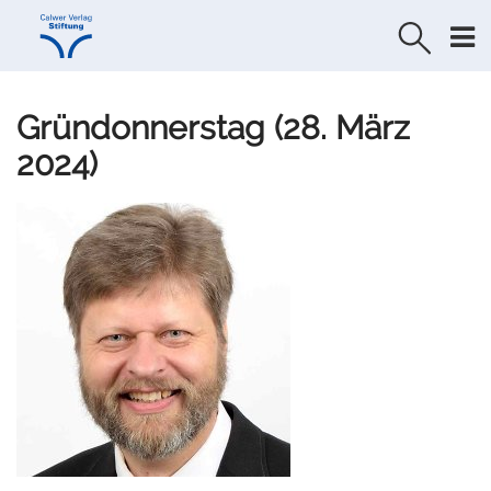
Direkt
Direkt
zur
zum
Navigation
Inhalt
springen
springen
Gründonnerstag (28. März
2024)