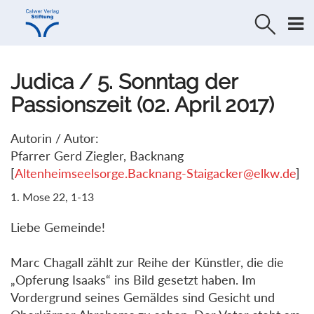
Direkt
Direkt
zur
zum
Navigation
Inhalt
springen
springen
Judica / 5. Sonntag der
Passionszeit (02. April 2017)
Autorin / Autor:
Pfarrer Gerd Ziegler, Backnang
[
Altenheimseelsorge.Backnang-Staigacker@elkw.de
]
1. Mose 22, 1-13
Liebe Gemeinde!
Marc Chagall zählt zur Reihe der Künstler, die die
„Opferung Isaaks“ ins Bild gesetzt haben. Im
Vordergrund seines Gemäldes sind Gesicht und