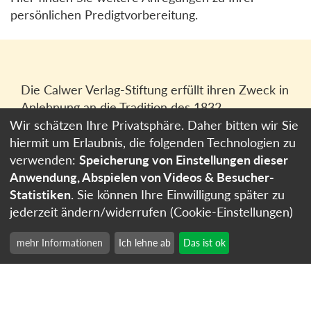
persönlichen Predigtvorbereitung.
Die Calwer Verlag-Stiftung erfüllt ihren Zweck in
Anlehnung an die Tradition des 1832
gegründeten Calwer Verlagsvereins, der
Wir schätzen Ihre Privatsphäre. Daher bitten wir Sie
heutigen
Calwer Verlag Bücher und Medien
hiermit um Erlaubnis, die folgenden Technologien zu
GmbH
in Stuttgart.
verwenden:
Speicherung von Einstellungen dieser
Anwendung, Abspielen von Videos & Besucher-
Impressum
Statistiken
. Sie können Ihre Einwilligung später zu
Datenschutzerklärung
jederzeit ändern/widerrufen (Cookie-Einstellungen)
Cookie-Einstellungen
mehr Informationen
Ich lehne ab
Das ist ok