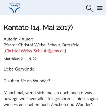
Direkt
Direkt
zur
zum
Navigation
Inhalt
springen
springen
Kantate (14. Mai 2017)
Autorin / Autor:
Pfarrer Christof Weiss-Schaut, Bretzfeld
[
Christof.Weiss-Schautt@gmx.de
]
Matthäus 21, 14-22
Liebe Gemeinde!
Glauben Sie an Wunder?
Manchmal, wenn sich endlich doch noch etwas
bewegt, wo zuvor alles festgefahren schien, sagen
wir: „Es geschehen noch Zeichen und Wunder.“