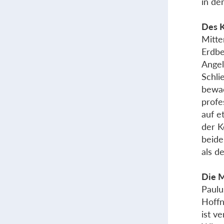
in de
Des K
Mitte
Erdbe
Angel
Schli
bewac
profe
auf e
der K
beide
als d
Die M
Paulu
Hoffn
ist v