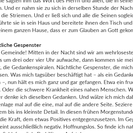
ie sagten ihm das Wort des Herrn und allen, die in sei
. Und er nahm sie zu sich in derselben Stunde der Nac
 die Striemen. Und er ließ sich und alle die Seinen soglei
ührte sie in sein Haus und bereitete ihnen den Tisch und
einem ganzen Hause, dass er zum Glauben an Gott geko
liche Gespenster
 Gemeinde! Mitten in der Nacht sind wir am wehrlosest
s um drei oder vier Uhr aufwache, dann kommen sie mei
t, die Gedankenspiralen. Nächtliche Gespenster, die mic
ssen. Was mich tagsüber beschäftigt hat – als ein Gedank
n –, nun hält es mich ganz und gar gefangen. Etwa ein fru
t. Oder die schwere Krankheit eines nahen Menschen. 
r denke ich dieselben Gedanken. Und wälze ich mich da
nlage mal auf die eine, mal auf die andere Seite. Sezier
em bis ins kleinste Detail. In diesen frühen Morgenstund
die Kraft, dem etwas Positives entgegenzusetzen. Im Geg
eint ausschließlich negativ. Hoffnungslos. So finde ich nat