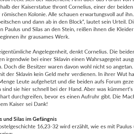
halb der Kaiserstatue thront Cornelius, einer der beiden
r römischen Kolonie. Alle schauen erwartungsvoll auf ihn.
eitschen und dann ab in den Block“, lautet sein Urteil. D
ln Paulus und Silas an den Stein, reißen ihnen die Kleide
eginnen ihr grausames Werk.
eigentümliche Angelegenheit, denkt Cornelius. Die beide
n irgendwie bei einer Sklavin einen Wahrsagegeist ausg
. Doch die Besitzer waren davon wohl nicht so angetan. J
mit der Sklavin kein Geld mehr verdienen. In ihrer Wut h
Menge Leute aufgehetzt und die beiden aufs Forum geze
 sind sie hier schnell bei der Hand. Aber was kümmert‘
hart durchgreifen, bevor es einen Aufruhr gibt. Die Mac
Dem Kaiser sei Dank!
s und Silas im Gefängnis
ostelgeschichte 16,23-32 wird erzählt, wie es mit Paulus 
rging: