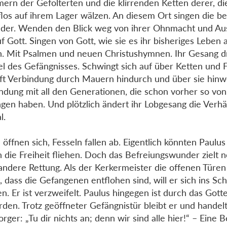
rn der Gefolterten und die klirrenden Ketten derer, di
flos auf ihrem Lager wälzen. An diesem Ort singen die b
eder. Wenden den Blick weg von ihrer Ohnmacht und Au
uf Gott. Singen von Gott, wie sie es ihr bisheriges Leben
. Mit Psalmen und neuen Christushymnen. Ihr Gesang dri
l des Gefängnisses. Schwingt sich auf über Ketten und F
ft Verbindung durch Mauern hindurch und über sie hinw
ndung mit all den Generationen, die schon vorher so von
gen haben. Und plötzlich ändert ihr Lobgesang die Verhä
l.
 öffnen sich, Fesseln fallen ab. Eigentlich könnten Paulus
n die Freiheit fliehen. Doch das Befreiungswunder zielt 
andere Rettung. Als der Kerkermeister die offenen Türen
, dass die Gefangenen entflohen sind, will er sich ins Sc
en. Er ist verzweifelt. Paulus hingegen ist durch das Gotte
den. Trotz geöffneter Gefängnistür bleibt er und handelt
orger: „Tu dir nichts an; denn wir sind alle hier!“ – Eine 