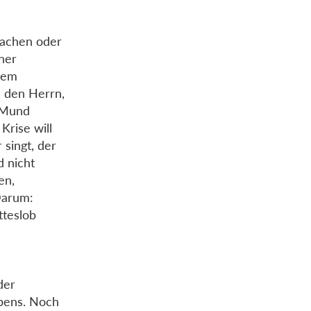
 lachen oder
iner
inem
e den Herrn,
m Mund
Krise will
 singt, der
d nicht
en,
Darum:
tteslob
der
ubens. Noch