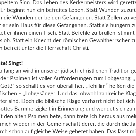
ppeltem Sinn. Das Leben des Kerkermeisters wird gerette
 Er beginnt nun ein befreites Leben. Statt Wunden zuzuf
n die Wunden der beiden Gefangenen. Statt Zellen zu ve
t er sein Haus für diese Gefangenen. Statt sie hungern zu
tet er ihnen einen Tisch. Statt Befehle zu brüllen, stimmt 
slob. Statt ein Knecht der römischen Gewaltherrscher zu
ch befreit unter die Herrschaft Christi.
te! Singt!
nfang an wird in unserer jüdisch-christlichen Tradition 
der Psalmen ist voller Aufforderungen zum Lobgesang: „H
 Gott!“ so schallt es von überall her. „Tehillim“ heißen di
ischen – „Lobgesänge“. Und das, obwohl zahlreiche Klag
ter sind. Doch die biblische Klage verharrt nicht bei sich 
Gottes Barmherzigkeit in Erinnerung und wendet sich z
it den alten Psalmen bete, dann trete ich heraus aus mei
 mich wieder in der Gemeinschaft derer, die durch die J
rch schon auf gleiche Weise gebetet haben. Das lässt m