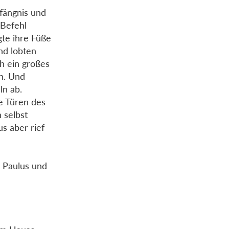
fängnis und
 Befehl
gte ihre Füße
nd lobten
ah ein großes
n. Und
ln ab.
e Türen des
 selbst
s aber rief
d Paulus und