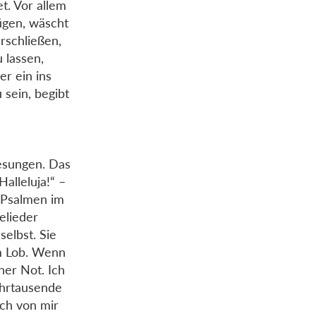
t. Vor allem
ügen, wäscht
rschließen,
 lassen,
er ein ins
 sein, begibt
gesungen. Das
alleluja!“ –
e Psalmen im
elieder
selbst. Sie
um Lob. Wenn
ner Not. Ich
ahrtausende
ich von mir