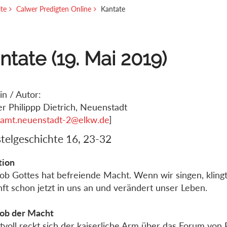
ite
Calwer Predigten Online
Kantate
ntate (19. Mai 2019)
in / Autor:
er Philippp Dietrich, Neuenstadt
ramt.neuenstadt-2@elkw.de
]
telgeschichte 16, 23-32
tion
ob Gottes hat befreiende Macht. Wenn wir singen, kling
ft schon jetzt in uns an und verändert unser Leben.
ob der Macht
voll reckt sich der kaiserliche Arm über das Forum von P