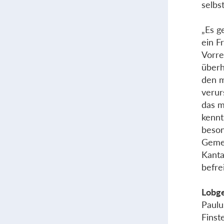
selbs
„Es g
ein F
Vorre
überh
den m
verur
das m
kennt
beson
Gemei
Kanta
befrei
Lobge
Paulu
Finst