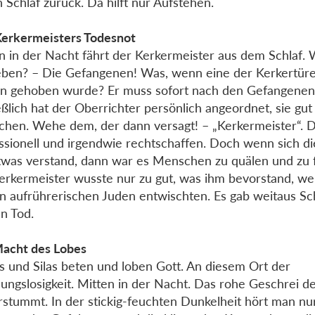
n Schlaf zurück. Da hilft nur Aufstehen.
erkermeisters Todesnot
n in der Nacht fährt der Kerkermeister aus dem Schlaf. 
ben? – Die Gefangenen! Was, wenn eine der Kerkertür
n gehoben wurde? Er muss sofort nach den Gefangenen
eßlich hat der Oberrichter persönlich angeordnet, sie gut
hen. Wehe dem, der dann versagt! – „Kerkermeister“. Da
ssionell und irgendwie rechtschaffen. Doch wenn sich d
twas verstand, dann war es Menschen zu quälen und zu 
erkermeister wusste nur zu gut, was ihm bevorstand, we
n aufrührerischen Juden entwischten. Es gab weitaus S
en Tod.
acht des Lobes
s und Silas beten und loben Gott. An diesem Ort der
ungslosigkeit. Mitten in der Nacht. Das rohe Geschrei d
erstummt. In der stickig-feuchten Dunkelheit hört man nu