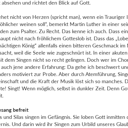
t absehen und richtet den Blick auf Gott.
ehet nicht von Herzen (spricht man), wenn ein Trauriger
röhlicher weinen soll“, bemerkt Martin Luther in einer se
den zum Psalter. Zu Recht. Das kenne ich auch. Dass e
aupt nicht nach fröhlichem Gotteslob ist. Dass das „Lob
ächtigen König“ allenfalls einen bitteren Geschmack i
sacht, weil die Seele wie zugeschnürt ist. In einer akuten 
it dem Singen nicht so recht gelingen. Doch wer im Chor
 auch jene andere Erfahrung: Da gehe ich beschwert un
ders motiviert zur Probe. Aber durch Atemführung, Sing
nschaft und die Kraft der Musik löst sich so manches. 
te! Singt! Wenn möglich, selbst in dunkler Zeit. Denn Go
t.
sang befreit
s und Silas singen im Gefängnis. Sie loben Gott inmitten 
ernis. Und darin wird ihr Singen zum Urbild unseres Gla