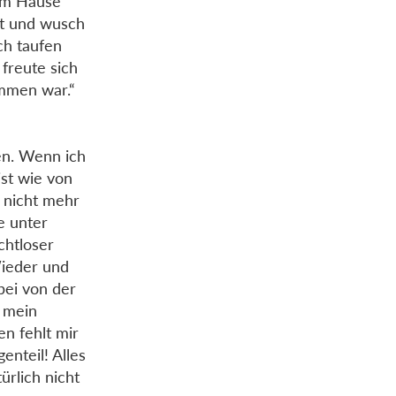
nem Hause
ht und wusch
ch taufen
 freute sich
mmen war.“
en. Wenn ich
st wie von
h nicht mehr
e unter
chtloser
Wieder und
bei von der
e mein
en fehlt mir
enteil! Alles
ürlich nicht