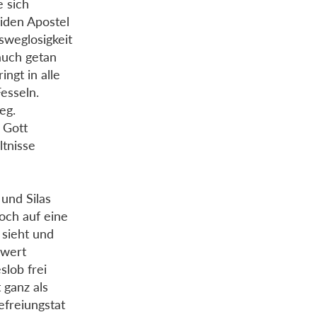
e sich
eiden Apostel
sweglosigkeit
 auch getan
ngt in alle
esseln.
eg.
 Gott
ltnisse
 und Silas
noch auf eine
 sieht und
hwert
slob frei
 ganz als
Befreiungstat