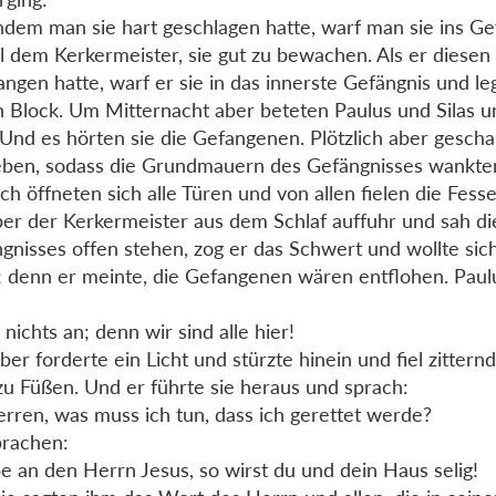
dem man sie hart geschlagen hatte, warf man sie ins Ge
l dem Kerkermeister, sie gut zu bewachen. Als er diesen
ngen hatte, warf er sie in das innerste Gefängnis und le
n Block. Um Mitternacht aber beteten Paulus und Silas u
 Und es hörten sie die Gefangenen. Plötzlich aber gesch
ben, sodass die Grundmauern des Gefängnisses wankte
ich öffneten sich alle Türen und von allen fielen die Fesse
ber der Kerkermeister aus dem Schlaf auffuhr und sah di
gnisses offen stehen, zog er das Schwert und wollte sich
; denn er meinte, die Gefangenen wären entflohen. Paulu
 nichts an; denn wir sind alle hier!
ber forderte ein Licht und stürzte hinein und fiel zittern
 zu Füßen. Und er führte sie heraus und sprach:
erren, was muss ich tun, dass ich gerettet werde?
prachen:
e an den Herrn Jesus, so wirst du und dein Haus selig!