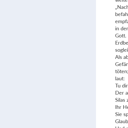
„Nach
befah
empfa
in de
Gott.
Erdbe
sogle
Als a
Gefän
töten
laut:
Tu dir
Der a
Silas
Ihr H
Sie s
Glaub