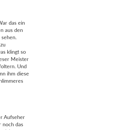
War das ein
en aus den
 sehen.
 zu
s klingt so
ieser Meister
foltern. Und
nn ihm diese
chlimmeres
er Aufseher
r noch das