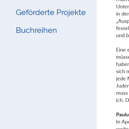
Unter
Geförderte Projekte
in de
„Ausp
fesse
Buchreihen
und b
Eine 
müsse
haben
sich 
jede 
Juden
muss 
ich. 
Paulu
In Ap
weite