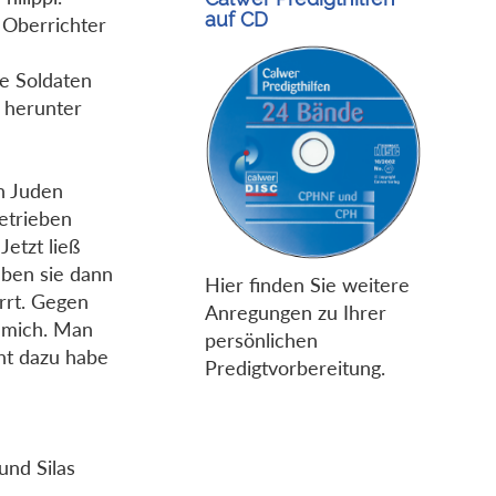
auf CD
 Oberrichter
ie Soldaten
r herunter
n Juden
etrieben
etzt ließ
aben sie dann
Hier finden Sie weitere
rrt. Gegen
Anregungen zu Ihrer
s mich. Man
persönlichen
ht dazu habe
Predigtvorbereitung.
und Silas