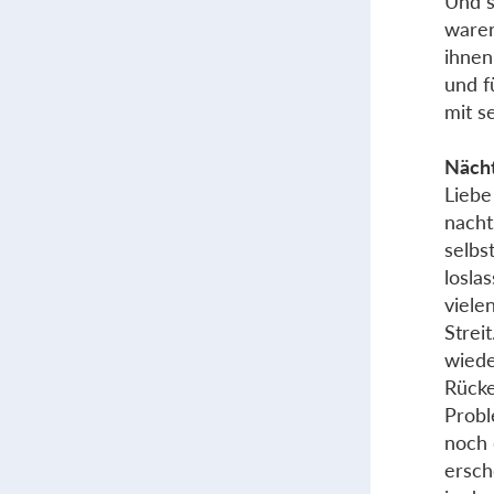
Und s
waren
ihnen
und f
mit s
Nächt
Liebe
nacht
selbs
losla
viele
Strei
wiede
Rücke
Probl
noch 
ersch