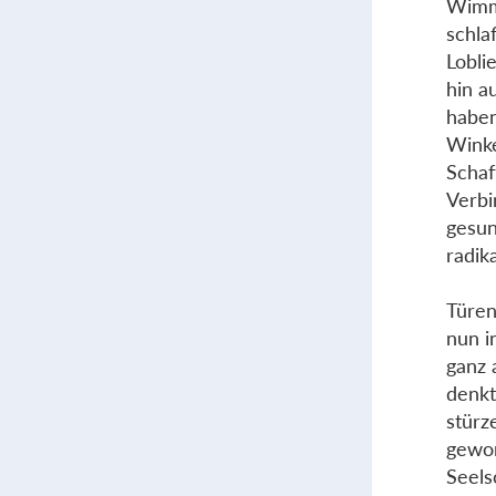
Wimme
schla
Lobli
hin a
haben
Winke
Schaf
Verbi
gesun
radika
Türen
nun i
ganz 
denkt
stürz
gewor
Seels