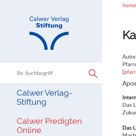
Direkt
Direkt
Startse
zur
zum
Navigation
Inhalt
springen
springen
Ka
Autor
Pfarr
[
pfar
Apos
Calwer Verlag-
Inten
Stiftung
Das L
Zukun
Calwer Predigten
Das L
Online
Macht