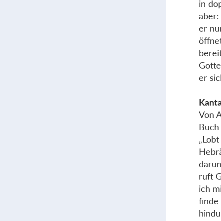
in do
aber:
er nu
öffne
berei
Gotte
er si
Kanta
Von A
Buch 
„Lobt
Hebrä
darun
ruft 
ich m
finde
hindu