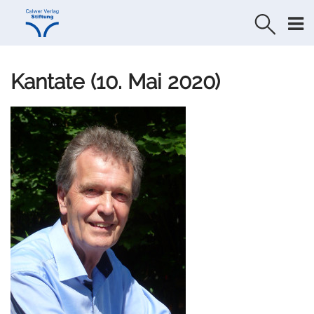
Direkt
Direkt
zur
zum
Navigation
Inhalt
springen
springen
Kantate (10. Mai 2020)