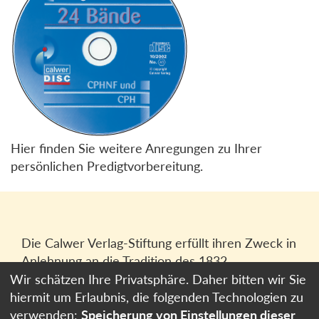
Hier finden Sie weitere Anregungen zu Ihrer
persönlichen Predigtvorbereitung.
Die Calwer Verlag-Stiftung erfüllt ihren Zweck in
Anlehnung an die Tradition des 1832
gegründeten Calwer Verlagsvereins, der
Wir schätzen Ihre Privatsphäre. Daher bitten wir Sie
heutigen
Calwer Verlag Bücher und Medien
hiermit um Erlaubnis, die folgenden Technologien zu
GmbH
in Stuttgart.
verwenden:
Speicherung von Einstellungen dieser