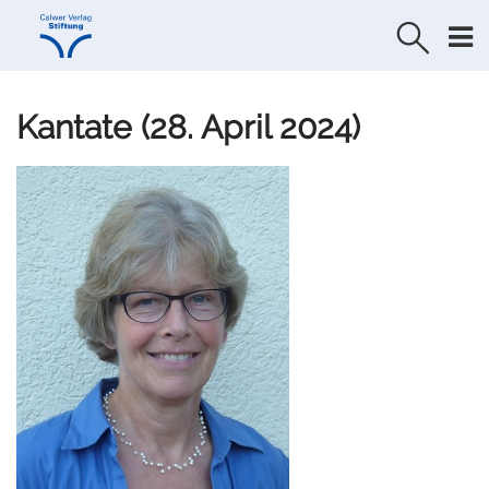
Direkt
Direkt
zur
zum
Navigation
Inhalt
springen
springen
Kantate (28. April 2024)