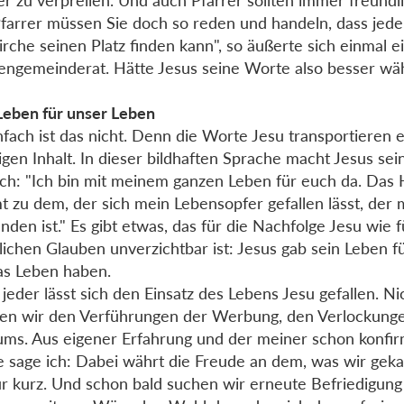
r zu verprellen. Und auch Pfarrer sollten immer freundl
Pfarrer müssen Sie doch so reden und handeln, dass jed
irche seinen Platz finden kann", so äußerte sich einmal e
engemeinderat. Hätte Jesus seine Worte also besser wäh
Leben für unser Leben
nfach ist das nicht. Denn die Worte Jesu transportieren 
igen Inhalt. In dieser bildhaften Sprache macht Jesus se
ich: "Ich bin mit meinem ganzen Leben für euch da. Das 
 zu dem, der sich mein Lebensopfer gefallen lässt, der m
nden ist." Es gibt etwas, das für die Nachfolge Jesu wie 
tlichen Glauben unverzichtbar ist: Jesus gab sein Leben f
as Leben haben.
 jeder lässt sich den Einsatz des Lebens Jesu gefallen. Ni
gen wir den Verführungen der Werbung, den Verlockung
ms. Aus eigener Erfahrung und der meiner schon konfir
 sage ich: Dabei währt die Freude an dem, was wir geka
ur kurz. Und schon bald suchen wir erneute Befriedigung