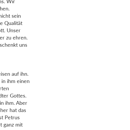
ns. Wir
hen.
nicht sein
e Qualität
tt. Unser
er zu ehren.
eschenkt uns
isen auf ihn.
 in ihm einen
rten
dter Gottes.
in ihm. Aber
her hat das
st Petrus
t ganz mit