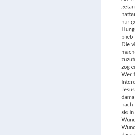
getan
hatte
nur g
Hunge
blieb
Die v
mache
zuzut
zog e
Wer f
Inter
Jesus
damal
nach 
sie i
Wunde
Wunde
dass 