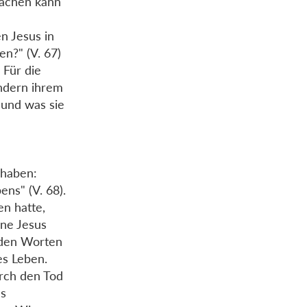
machen kann
n Jesus in
en?" (V. 67)
 Für die
ondern ihrem
 und was sie
 haben:
ns" (V. 68).
n hatte,
hne Jesus
 den Worten
es Leben.
rch den Tod
us