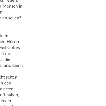
ich reden.
er Mensch in
in
len sollen?
einen
inen Hörern
Heil Gottes
it mir
für den
ür uns, damit
cht selten
en des
mierten
uft haben,
 in der