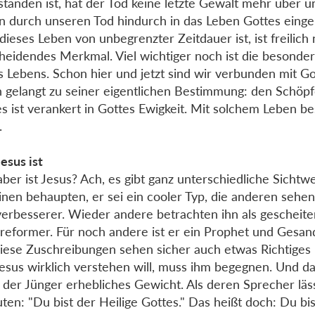
standen ist, hat der Tod keine letzte Gewalt mehr über u
n durch unseren Tod hindurch in das Leben Gottes einge
dieses Leben von unbegrenzter Zeitdauer ist, ist freilich 
heidendes Merkmal. Viel wichtiger noch ist die besonder
s Lebens. Schon hier und jetzt sind wir verbunden mit Go
 gelangt zu seiner eigentlichen Bestimmung: den Schöpf
s ist verankert in Gottes Ewigkeit. Mit solchem Leben b
.
esus ist
ber ist Jesus? Ach, es gibt ganz unterschiedliche Sichtwe
inen behaupten, er sei ein cooler Typ, die anderen sehen
erbesserer. Wieder andere betrachten ihn als gescheite
lreformer. Für noch andere ist er ein Prophet und Gesan
diese Zuschreibungen sehen sicher auch etwas Richtiges 
esus wirklich verstehen will, muss ihm begegnen. Und da
l der Jünger erhebliches Gewicht. Als deren Sprecher läs
uten: "Du bist der Heilige Gottes." Das heißt doch: Du bis