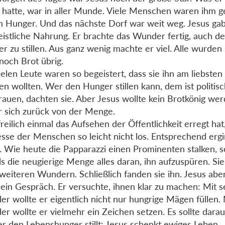
 hatte, war in aller Munde. Viele Menschen waren ihm ge
n Hunger. Und das nächste Dorf war weit weg. Jesus gab
eistliche Nahrung. Er brachte das Wunder fertig, auch de
r zu stillen. Aus ganz wenig machte er viel. Alle wurden 
 noch Brot übrig.
ielen Leute waren so begeistert, dass sie ihn am liebste
n wollten. Wer den Hunger stillen kann, dem ist politi
rauen, dachten sie. Aber Jesus wollte kein Brotkönig we
r sich zurück von der Menge.
reilich einmal das Aufsehen der Öffentlichkeit erregt hat
esse der Menschen so leicht nicht los. Entsprechend erg
. Wie heute die Papparazzi einen Prominenten stalken, s
s die neugierige Menge alles daran, ihn aufzuspüren. Sie
weiteren Wundern. Schließlich fanden sie ihn. Jesus abe
n ein Gespräch. Er versuchte, ihnen klar zu machen: Mit 
r wollte er eigentlich nicht nur hungrige Mägen füllen.
r wollte er vielmehr ein Zeichen setzen. Es sollte darau
er den Lebenshunger stillt: Jesus schenkt ewiges Leben.