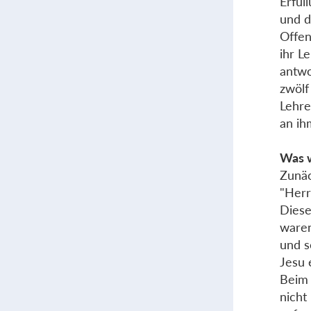
Erfül
und d
Offen
ihr L
antwo
zwölf
Lehre
an ih
Was w
Zunäc
"Herr
Diese
waren
und s
Jesu 
Beim 
nicht