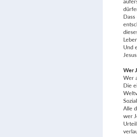
aufer
dürfe
Dass 
entsc
diese
Leben
Und e
Jesus
Wer J
Wer a
Die e
Weltv
Sozia
Alle 
wer J
Urtei
verla