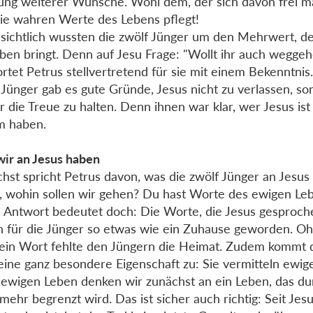
lung weiterer Wünsche. Wohl dem, der sich davon frei 
ie wahren Werte des Lebens pflegt!
sichtlich wussten die zwölf Jünger um den Mehrwert, de
eben bringt. Denn auf Jesu Frage: "Wollt ihr auch weggeh
rtet Petrus stellvertretend für sie mit einem Bekenntnis.
 Jünger gab es gute Gründe, Jesus nicht zu verlassen, s
r die Treue zu halten. Denn ihnen war klar, wer Jesus ist
m haben.
ir an Jesus haben
hst spricht Petrus davon, was die zwölf Jünger an Jesus
, wohin sollen wir gehen? Du hast Worte des ewigen Lebe
 Antwort bedeutet doch: Die Worte, die Jesus gesproche
 für die Jünger so etwas wie ein Zuhause geworden. O
ein Wort fehlte den Jüngern die Heimat. Zudem kommt
eine ganz besondere Eigenschaft zu: Sie vermitteln ewig
ewigen Leben denken wir zunächst an ein Leben, das du
 mehr begrenzt wird. Das ist sicher auch richtig: Seit Jes