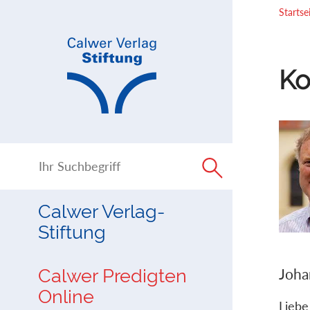
Direkt
Direkt
Startse
zur
zum
Navigation
Inhalt
springen
springen
Ko
Calwer Verlag-
Stiftung
Calwer Predigten
Joha
Online
Liebe