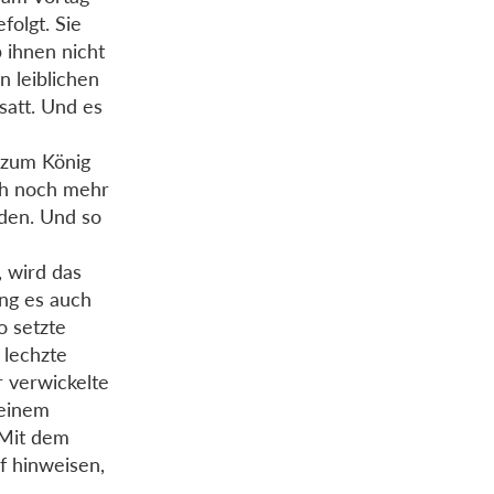
folgt. Sie
 ihnen nicht
n leiblichen
satt. Und es
n zum König
sch noch mehr
rden. Und so
, wird das
ing es auch
o setzte
 lechzte
r verwickelte
seinem
 Mit dem
f hinweisen,