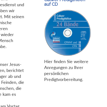
auf CD
tesdienst und
aben wir
t. Mit seinen
nische
teren
 wieder
 Mensch
abe.
Hier finden Sie weitere
nser Jesus-
Anregungen zu Ihrer
n, berichtet
persönlichen
ünger ab und
Predigtvorbereitung.
 Feinden, die
nschen, die
ie kam es
 am Vortag