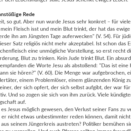
anstößige Rede
it, so gut. Aber nun wurde Jesus sehr konkret – für viele
mein Fleisch isst und mein Blut trinkt, der hat das ewig
erde ihn am Jüngsten Tage auferwecken" (V. 54). Für jü
ieser Satz religiös nicht mehr akzeptabel. Ist schon das 
henfleisch eine unmögliche Vorstellung, so erst recht d
rderung, Blut zu trinken. Kein Jude trinkt Blut. Ein absu
 empfanden die Worte Jesu als abstoßend: "Das ist eine 
ann sie hören?" (V. 60). Die Menge war aufgebrochen, 
rtäter, einem Problemlöser, einem glänzenden König zu
einer, der sich opfert, der sich selbst aufgibt, der war für
ktiv. Und so zogen sie sich von ihm zurück. Viele kündigte
gschaft auf.
es Jesus möglich gewesen, den Verlust seiner Fans zu v
 er nicht etwas unbestimmter reden können, damit nicht 
 aus seinem Jüngerkreis austreten? Politiker bemühen sic