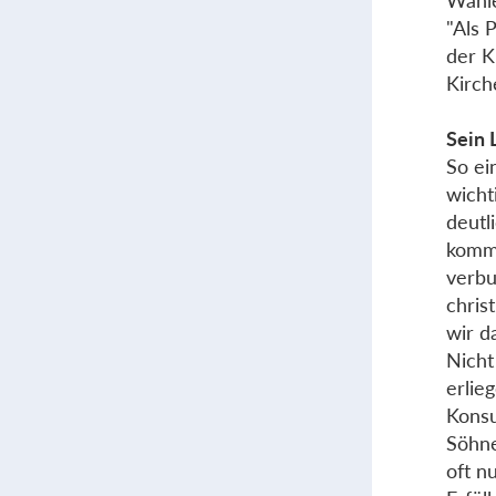
Wähle
"Als 
der K
Kirch
Sein 
So ei
wicht
deutl
kommt
verbu
chris
wir d
Nicht
erlie
Konsu
Söhne
oft n