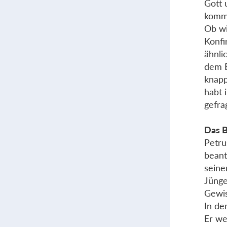
Gott 
komms
Ob wi
Konfi
ähnli
dem B
knapp
habt 
gefra
Das 
Petru
beant
seine
Jünge
Gewis
In de
Er we