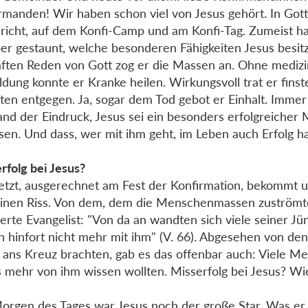
rmanden! Wir haben schon viel von Jesus gehört. In Got
richt, auf dem Konfi-Camp und am Konfi-Tag. Zumeist h
er gestaunt, welche besonderen Fähigkeiten Jesus besitz
aften Reden von Gott zog er die Massen an. Ohne medizi
ldung konnte er Kranke heilen. Wirkungsvoll trat er fins
en entgegen. Ja, sogar dem Tod gebot er Einhalt. Immer
and der Eindruck, Jesus sei ein besonders erfolgreicher
en. Und dass, wer mit ihm geht, im Leben auch Erfolg h
rfolg bei Jesus?
etzt, ausgerechnet am Fest der Konfirmation, bekommt u
einen Riss. Von dem, dem die Menschenmassen zuströmte
ierte Evangelist: "Von da an wandten sich viele seiner J
n hinfort nicht mehr mit ihm" (V. 66). Abgesehen von den
 ans Kreuz brachten, gab es das offenbar auch: Viele Me
s mehr von ihm wissen wollten. Misserfolg bei Jesus? W
?
rgen des Tages war Jesus noch der große Star. Was er