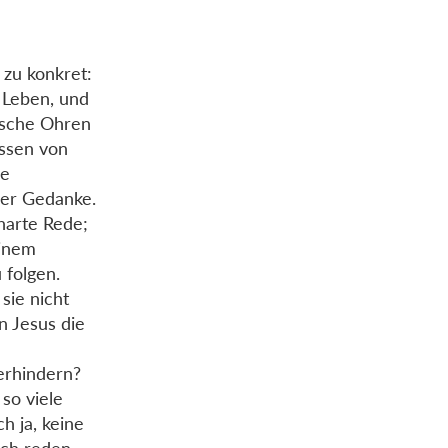
 zu konkret:
e Leben, und
dische Ohren
Essen von
ie
rder Gedanke.
harte Rede;
einem
 folgen.
 sie nicht
n Jesus die
erhindern?
so viele
h ja, keine