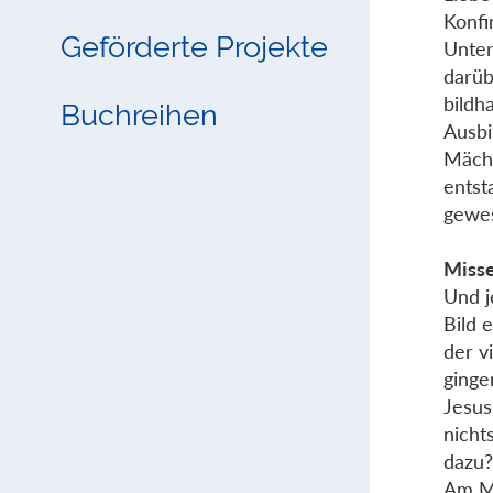
Konfi
Geförderte Projekte
Unter
darüb
bildh
Buchreihen
Ausbi
Mächt
entst
gewes
Misse
Und j
Bild 
der v
ginge
Jesus
nicht
dazu
Am Mo