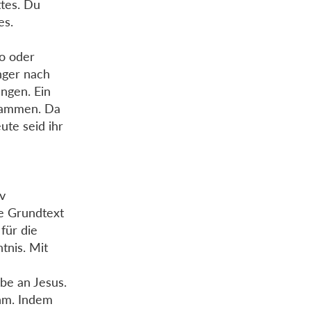
ttes. Du
es.
so oder
nger nach
ngen. Ein
isammen. Da
ute seid ihr
iv
he Grundtext
 für die
tnis. Mit
ube an Jesus.
hm. Indem