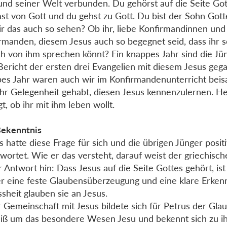
und seiner Welt verbunden. Du gehörst auf die Seite Go
t von Gott und du gehst zu Gott. Du bist der Sohn Gott
r das auch so sehen? Ob ihr, liebe Konfirmandinnen und
rmanden, diesem Jesus auch so begegnet seid, dass ihr 
ch von ihm sprechen könnt? Ein knappes Jahr sind die Jü
ericht der ersten drei Evangelien mit diesem Jesus gega
es Jahr waren auch wir im Konfirmandenunterricht be
ihr Gelegenheit gehabt, diesen Jesus kennenzulernen. He
gt, ob ihr mit ihm leben wollt.
Bekenntnis
s hatte diese Frage für sich und die übrigen Jünger posit
wortet. Wie er das versteht, darauf weist der griechisc
r Antwort hin: Dass Jesus auf die Seite Gottes gehört, ist
r eine feste Glaubensüberzeugung und eine klare Erkenn
sheit glauben sie an Jesus.
r Gemeinschaft mit Jesus bildete sich für Petrus der Gla
iß um das besondere Wesen Jesu und bekennt sich zu i