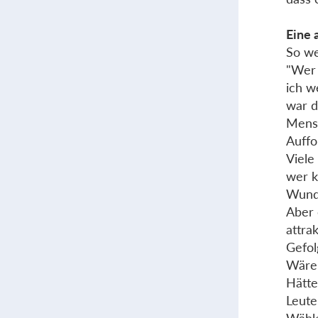
Eine 
So we
"Wer 
ich w
war d
Mensc
Auffo
Viele
wer k
Wunde
Aber 
attra
Gefol
Wäre 
Hätte
Leute