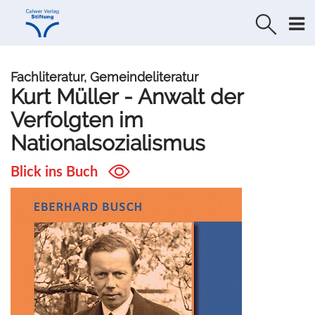
Direkt
Direkt
zur
zum
Navigation
Inhalt
springen
springen
Fachliteratur, Gemeindeliteratur
Kurt Müller - Anwalt der
Verfolgten im
Nationalsozialismus
Blick ins Buch