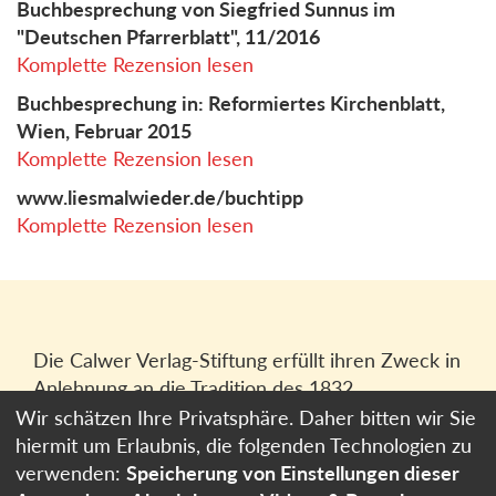
Buchbesprechung von Siegfried Sunnus im
"Deutschen Pfarrerblatt", 11/2016
Komplette Rezension lesen
Buchbesprechung in: Reformiertes Kirchenblatt,
Wien, Februar 2015
Komplette Rezension lesen
www.liesmalwieder.de/buchtipp
Komplette Rezension lesen
Die Calwer Verlag-Stiftung erfüllt ihren Zweck in
Anlehnung an die Tradition des 1832
gegründeten Calwer Verlagsvereins, der
Wir schätzen Ihre Privatsphäre. Daher bitten wir Sie
heutigen
Calwer Verlag Bücher und Medien
hiermit um Erlaubnis, die folgenden Technologien zu
GmbH
in Stuttgart.
verwenden:
Speicherung von Einstellungen dieser