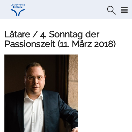
Direkt
Direkt
zur
zum
Navigation
Inhalt
springen
springen
Lätare / 4. Sonntag der
Passionszeit (11. März 2018)