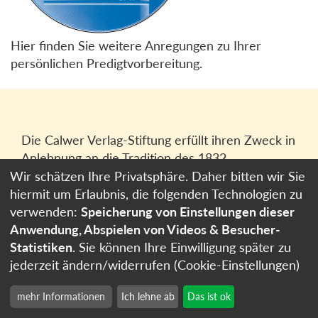
Hier finden Sie weitere Anregungen zu Ihrer
persönlichen Predigtvorbereitung.
Die Calwer Verlag-Stiftung erfüllt ihren Zweck in
Anlehnung an die Tradition des 1832
gegründeten Calwer Verlagsvereins, der
Wir schätzen Ihre Privatsphäre. Daher bitten wir Sie
heutigen
Calwer Verlag Bücher und Medien
hiermit um Erlaubnis, die folgenden Technologien zu
GmbH
in Stuttgart.
verwenden:
Speicherung von Einstellungen dieser
Anwendung, Abspielen von Videos & Besucher-
Impressum
Statistiken
. Sie können Ihre Einwilligung später zu
Datenschutzerklärung
jederzeit ändern/widerrufen (Cookie-Einstellungen)
Cookie-Einstellungen
mehr Informationen
Ich lehne ab
Das ist ok