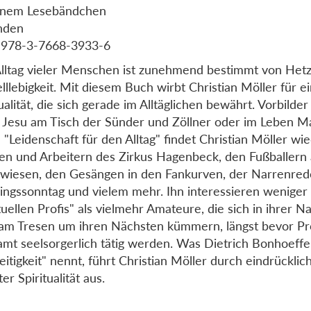
einem Lesebändchen
nden
 978-3-7668-3933-6
lltag vieler Menschen ist zunehmend bestimmt von Het
lllebigkeit. Mit diesem Buch wirbt Christian Möller für e
tualität, die sich gerade im Alltäglichen bewährt. Vorbilder
g Jesu am Tisch der Sünder und Zöllner oder im Leben Ma
 "Leidenschaft für den Alltag" findet Christian Möller wi
ten und Arbeitern des Zirkus Hagenbeck, den Fußballern
wiesen, den Gesängen in den Fankurven, der Narrenre
ingssonntag und vielem mehr. Ihn interessieren weniger 
ituellen Profis" als vielmehr Amateure, die sich in ihrer 
am Tresen um ihren Nächsten kümmern, längst bevor Pro
amt seelsorgerlich tätig werden. Was Dietrich Bonhoeffer
eitigkeit" nennt, führt Christian Möller durch eindrücklic
er Spiritualität aus.