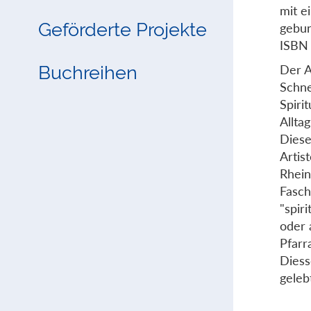
mit 
Geförderte Projekte
gebu
ISBN
Der A
Buchreihen
Schne
Spiri
Allta
Diese
Artis
Rhein
Fasch
"spir
oder 
Pfarr
Diess
gelebt