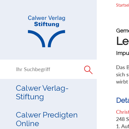
Direkt
Direkt
Startse
zur
zum
Navigation
Inhalt
springen
springen
Geme
Le
Impul
Das B
sich 
wirbt 
Calwer Verlag-
Stiftung
Det
Chris
Calwer Predigten
248 S
Online
1. Au