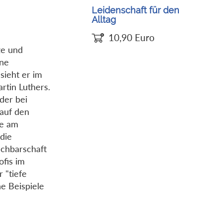
Leidenschaft für den
Alltag
10,90
Euro
ze und
ine
 sieht er im
rtin Luthers.
eder bei
 auf den
de am
die
Nachbarschaft
fis im
 "tiefe
he Beispiele