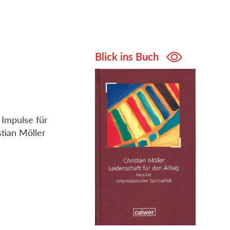
Blick ins Buch
e Impulse für
tian Möller