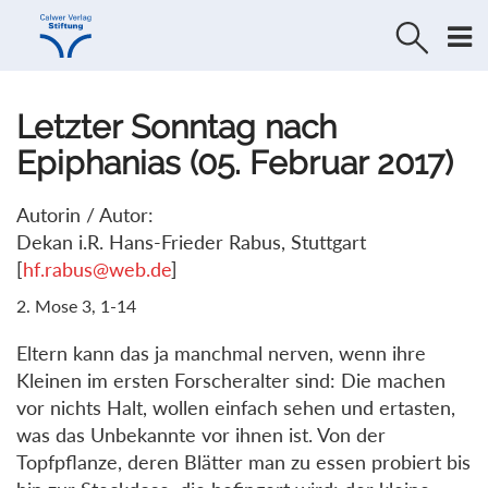
Direkt
Direkt
zur
zum
Navigation
Inhalt
springen
springen
Letzter Sonntag nach
Epiphanias (05. Februar 2017)
Autorin / Autor:
Dekan i.R. Hans-Frieder Rabus, Stuttgart
[
hf.rabus@web.de
]
2. Mose 3, 1-14
Eltern kann das ja manchmal nerven, wenn ihre
Kleinen im ersten Forscheralter sind: Die machen
vor nichts Halt, wollen einfach sehen und ertasten,
was das Unbekannte vor ihnen ist. Von der
Topfpflanze, deren Blätter man zu essen probiert bis