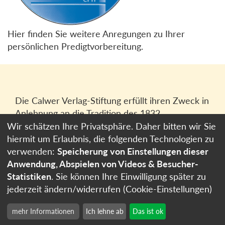
Hier finden Sie weitere Anregungen zu Ihrer
persönlichen Predigtvorbereitung.
Die Calwer Verlag-Stiftung erfüllt ihren Zweck in
Anlehnung an die Tradition des 1832
gegründeten Calwer Verlagsvereins, der
Wir schätzen Ihre Privatsphäre. Daher bitten wir Sie
heutigen
Calwer Verlag Bücher und Medien
hiermit um Erlaubnis, die folgenden Technologien zu
GmbH
in Stuttgart.
verwenden:
Speicherung von Einstellungen dieser
Anwendung, Abspielen von Videos & Besucher-
Impressum
Statistiken
. Sie können Ihre Einwilligung später zu
Datenschutzerklärung
jederzeit ändern/widerrufen (Cookie-Einstellungen)
Cookie-Einstellungen
mehr Informationen
Ich lehne ab
Das ist ok