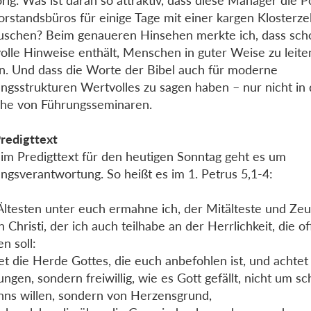
örig. Was ist daran so attraktiv, dass diese Manager die P
orstandsbüros für einige Tage mit einer kargen Klosterze
uschen? Beim genaueren Hinsehen merkte ich, dass scho
olle Hinweise enthält, Menschen in guter Weise zu leite
n. Und dass die Worte der Bibel auch für moderne
ngsstrukturen Wertvolles zu sagen haben – nur nicht in 
he von Führungsseminaren.
redigttext
im Predigttext für den heutigen Sonntag geht es um
ngsverantwortung. So heißt es im 1. Petrus 5,1-4:
Ältesten unter euch ermahne ich, der Mitälteste und Ze
n Christi, der ich auch teilhabe an der Herrlichkeit, die o
n soll:
t die Herde Gottes, die euch anbefohlen ist, und achtet a
ngen, sondern freiwillig, wie es Gott gefällt, nicht um s
ns willen, sondern von Herzensgrund,