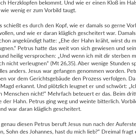
lich Herzklopfen bekommt. Und wie er einen Kloß im Hals
 wie wenig er zum Vorbild taugt.
s schießt es durch den Kopf, wie er damals so gerne Vorb
wollen, und wie er daran kläglich gescheitert war. Damals,
chon angekündigt hatte: „Ehe der Hahn kräht, wirst du m
ugnen.“ Petrus hatte das weit von sich gewiesen und se
und heilig versprochen: „Und wenn ich mit dir sterben mü
ich nicht verleugnen“ (Mt 26,35). Aber wenige Stunden s
lles anders. Jesus war gefangen genommen worden. Petr
en vor dem Gerichtsgebäude den Prozess verfolgen. Da
 Magd erkannt. Und plötzlich leugnet er und schwört: „I
n Menschen nicht!“ Mehrfach beteuert er das. Beim drit
e der Hahn. Petrus ging weg und weinte bitterlich. Vorbil
und war daran kläglich gescheitert.
genau diesen Petrus beruft Jesus nun nach der Auferst
n, Sohn des Johannes, hast du mich lieb?“ Dreimal fragt 