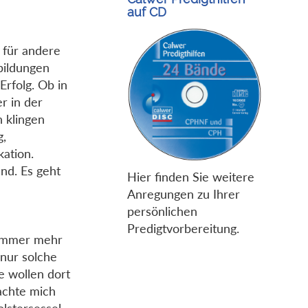
auf CD
 für andere
bildungen
Erfolg. Ob in
r in der
n klingen
g,
ation.
nd. Es geht
Hier finden Sie weitere
Anregungen zu Ihrer
persönlichen
Predigtvorbereitung.
s immer mehr
nur solche
e wollen dort
achte mich