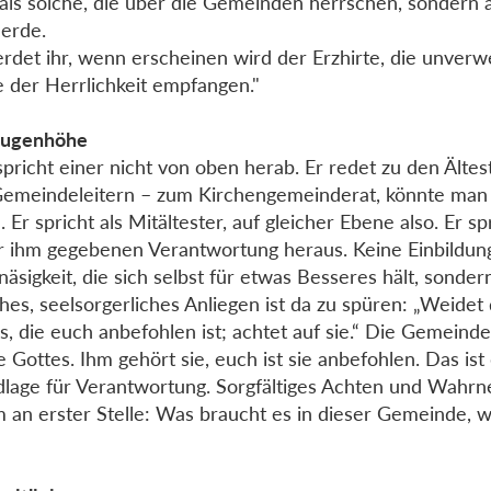
 als solche, die über die Gemeinden herrschen, sondern a
erde.
rdet ihr, wenn erscheinen wird der Erzhirte, die unverw
 der Herrlichkeit empfangen."
Augenhöhe
spricht einer nicht von oben herab. Er redet zu den Ältes
emeindeleitern – zum Kirchengemeinderat, könnte man
. Er spricht als Mitältester, auf gleicher Ebene also. Er sp
r ihm gegebenen Verantwortung heraus. Keine Einbildun
äsigkeit, die sich selbst für etwas Besseres hält, sondern
ches, seelsorgerliches Anliegen ist da zu spüren: „Weidet
s, die euch anbefohlen ist; achtet auf sie.“ Die Gemeinde 
 Gottes. Ihm gehört sie, euch ist sie anbefohlen. Das ist 
lage für Verantwortung. Sorgfältiges Achten und Wahr
 an erster Stelle: Was braucht es in dieser Gemeinde, wa