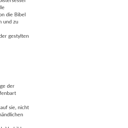
olstersessel
lle
n die Bibel
n und zu
der gestylten
uge der
ffenbart
uf sie, nicht
chändlichen