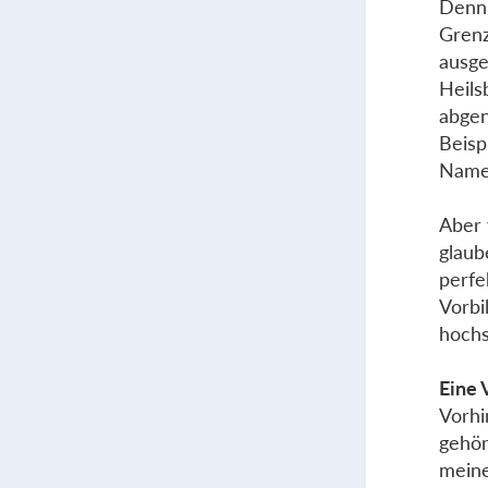
Denn 
Grenz
ausge
Heils
abgen
Beisp
Namen
Aber 
glaub
perfe
Vorbi
hochs
Eine 
Vorhi
gehör
meine