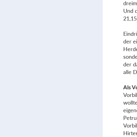
dreim
Und d
21,15f
Eindr
der e
Herde
sonde
der d
alle 
Als V
Vorbi
wollt
eigen
Petru
Vorbi
Hirte