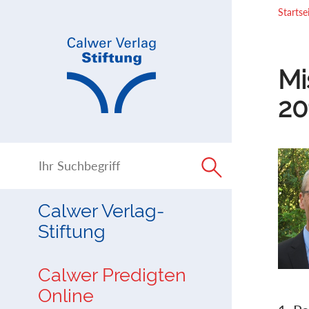
Direkt
Direkt
Startse
zur
zum
Navigation
Inhalt
springen
springen
Mi
20
Calwer Verlag-
Stiftung
Calwer Predigten
Online