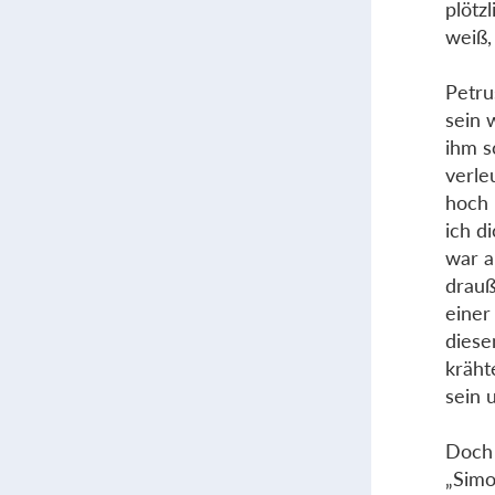
plötz
weiß,
Petru
sein 
ihm s
verle
hoch 
ich d
war a
drauß
einer
diese
kräht
sein 
Doch 
„Simo