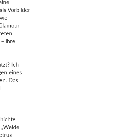
eine
ls Vorbilder
 wie
 Glamour
reten.
 – ihre
tzt? Ich
ngen eines
en. Das
l
chichte
. „Weide
etrus