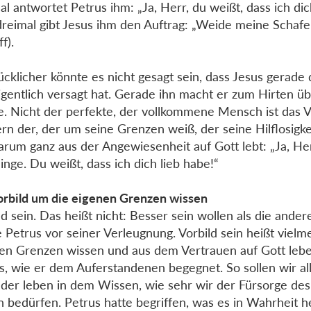
al antwortet Petrus ihm: „Ja, Herr, du weißt, dass ich dic
reimal gibt Jesus ihm den Auftrag: „Weide meine Schafe!
f).
ücklicher könnte es nicht gesagt sein, dass Jesus gerade 
igentlich versagt hat. Gerade ihn macht er zum Hirten üb
. Nicht der perfekte, der vollkommene Mensch ist das Vo
rn der, der um seine Grenzen weiß, der seine Hilflosigke
arum ganz aus der Angewiesenheit auf Gott lebt: „Ja, He
Dinge. Du weißt, dass ich dich lieb habe!“
orbild um die eigenen Grenzen wissen
ld sein. Das heißt nicht: Besser sein wollen als die ander
e Petrus vor seiner Verleugnung. Vorbild sein heißt vielm
en Grenzen wissen und aus dem Vertrauen auf Gott leben
s, wie er dem Auferstandenen begegnet. So sollen wir all
lder leben in dem Wissen, wie sehr wir der Fürsorge de
n bedürfen. Petrus hatte begriffen, was es in Wahrheit he