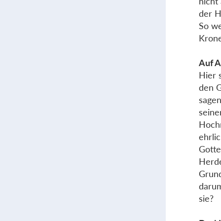
nicht
der H
So we
Krone
Auf 
Hier 
den G
sagen
seine
Hochn
ehrli
Gotte
Herde
Grund
darum
sie?