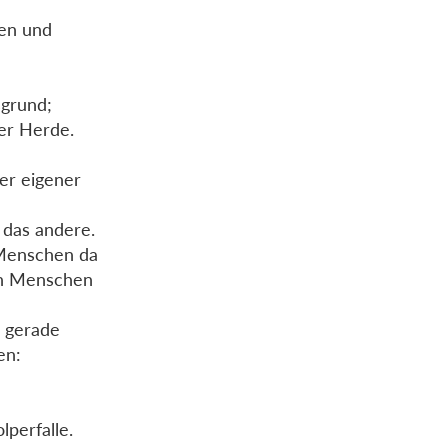
ten und
sgrund;
der Herde.
ger eigener
 das andere.
 Menschen da
en Menschen
d gerade
en:
lperfalle.