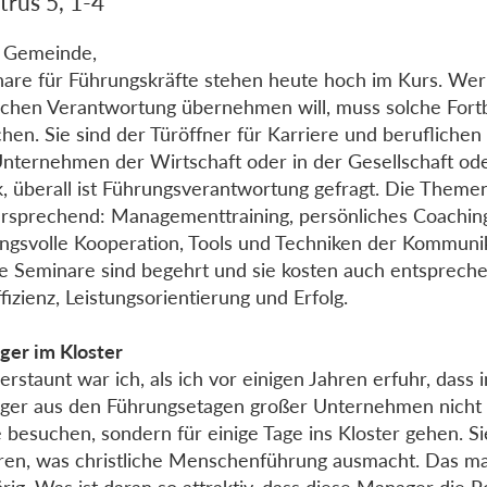
trus 5, 1-4
 Gemeinde,
are für Führungskräfte stehen heute hoch im Kurs. Wer
hen Verantwortung übernehmen will, muss solche Fort
hen. Sie sind der Türöffner für Karriere und beruflichen 
nternehmen der Wirtschaft oder in der Gesellschaft ode
ik, überall ist Führungsverantwortung gefragt. Die Theme
ersprechend: Managementtraining, persönliches Coachin
ngsvolle Kooperation, Tools und Techniken der Kommunik
e Seminare sind begehrt und sie kosten auch entspreche
fizienz, Leistungsorientierung und Erfolg.
er im Kloster
erstaunt war ich, als ich vor einigen Jahren erfuhr, das
er aus den Führungsetagen großer Unternehmen nicht 
 besuchen, sondern für einige Tage ins Kloster gehen. Si
ren, was christliche Menschenführung ausmacht. Das m