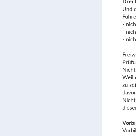
Drei 
Und d
Führe
- nic
- nic
- nic
Freiwi
Prüfu
Nicht
Weil 
zu se
davon
Nicht
diese
Vorbi
Vorbi