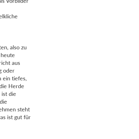
ls Vorbilder
elkliche
ten, also zu
 heute
richt aus
g oder
 ein tiefes,
 die Herde
ist die
die
nehmen steht
s ist gut für