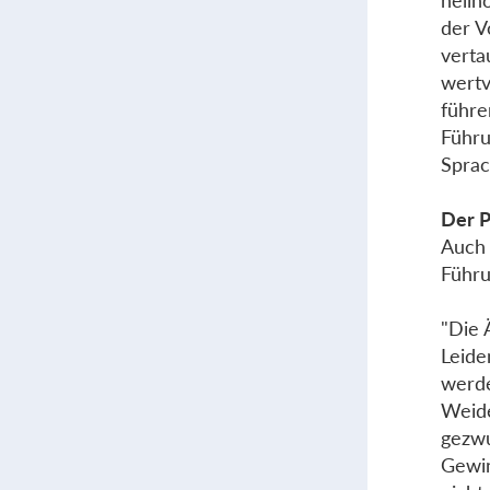
hellh
der V
verta
wertv
führe
Führu
Sprac
Der P
Auch 
Führu
"Die 
Leide
werde
Weide
gezwu
Gewin