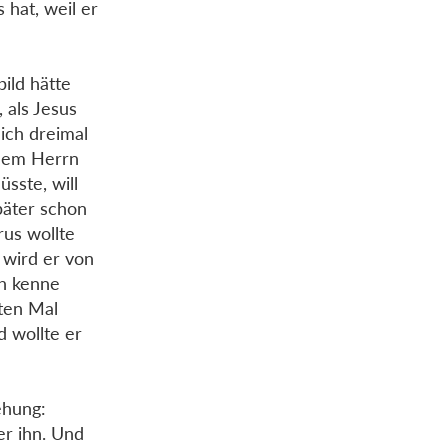
 hat, weil er
ild hätte
 als Jesus
ich dreimal
inem Herrn
sste, will
päter schon
us wollte
 wird er von
ch kenne
ten Mal
d wollte er
ehung:
er ihn. Und