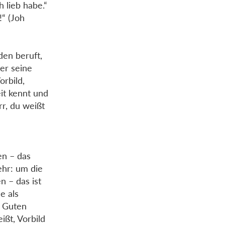
h lieb habe.“
“ (Joh
den beruft,
er seine
rbild,
it kennt und
rr, du weißt
en – das
ehr: um die
 – das ist
e als
s Guten
ißt, Vorbild