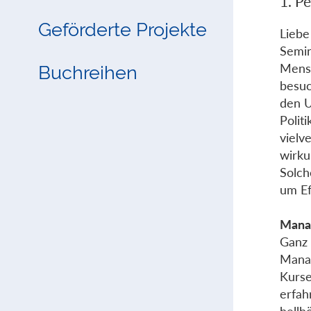
1. Pe
Geförderte Projekte
Liebe
Semin
Mensc
Buchreihen
besuc
den U
Polit
vielv
wirku
Solch
um Ef
Manag
Ganz 
Manag
Kurse
erfah