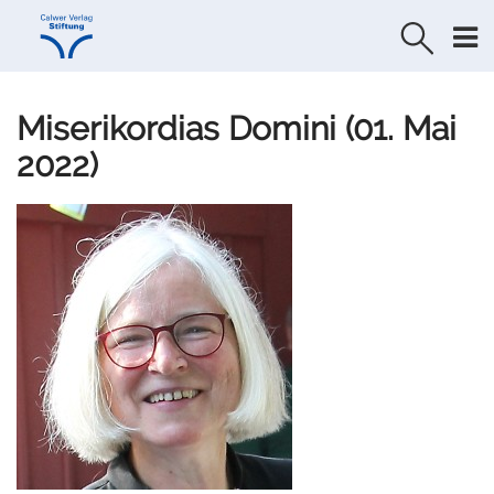
Direkt
Direkt
zur
zum
Navigation
Inhalt
springen
springen
Miserikordias Domini (01. Mai
2022)