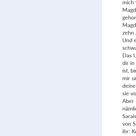
mich 
Magd,
gehor
Magd 
zehn 
Und e
schwa
Das U
dir i
ist, 
mir u
deine
sie vo
Aber 
nämli
Sarai
von S
ihr: 