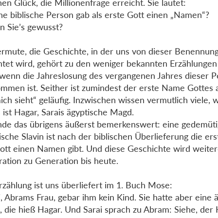
hen Glück, die Millionenfrage erreicht. Sie lautet:
e biblische Person gab als erste Gott einen „Namen“?
n Sie’s gewusst?
ermute, die Geschichte, in der uns von dieser Benennun
htet wird, gehört zu den weniger bekannten Erzählungen 
wenn die Jahreslosung des vergangenen Jahres dieser P
mmen ist. Seither ist zumindest der erste Name Gottes al
ich sieht“ geläufig. Inzwischen wissen vermutlich viele,
Es ist Hagar, Sarais ägyptische Magd.
inde das übrigens äußerst bemerkenswert: eine gedemüti
ische Slavin ist nach der biblischen Überlieferung die er
ott einen Namen gibt. Und diese Geschichte wird weiter
ation zu Generation bis heute.
rzählung ist uns überliefert im 1. Buch Mose:
i, Abrams Frau, gebar ihm kein Kind. Sie hatte aber eine 
 die hieß Hagar. Und Sarai sprach zu Abram: Siehe, der