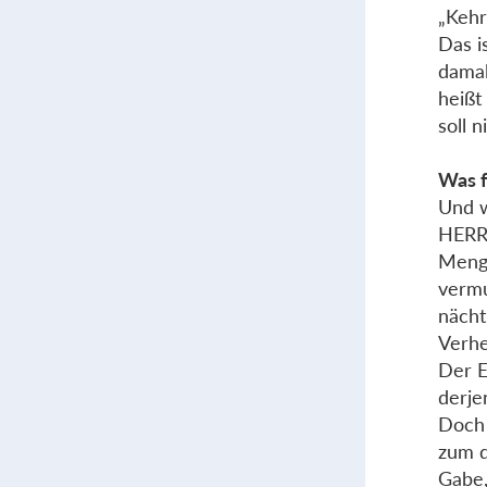
„Kehr
Das i
damal
heißt
soll 
Was 
Und w
HERRN
Menge
vermu
nächt
Verhe
Der E
derje
Doch 
zum d
Gabe,