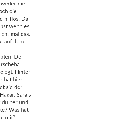
 weder die
och die
 hilflos. Da
elbst wenn es
cht mal das.
sie auf dem
ypten. Der
eerscheba
legt. Hinter
 hat hier
et sie der
Hagar, Sarais
t du her und
hte? Was hat
du mit?