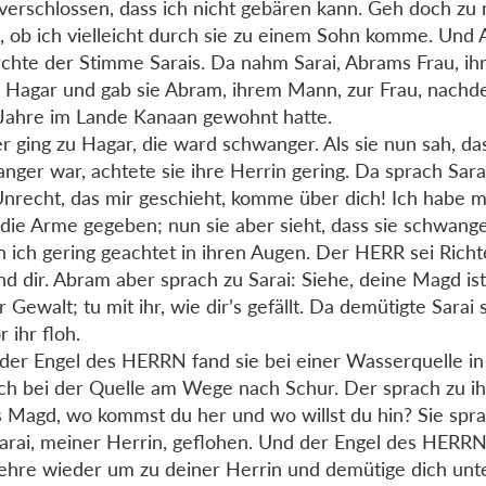
verschlossen, dass ich nicht gebären kann. Geh doch zu
 ob ich vielleicht durch sie zu einem Sohn komme. Und
chte der Stimme Sarais. Da nahm Sarai, Abrams Frau, ih
Hagar und gab sie Abram, ihrem Mann, zur Frau, nach
Jahre im Lande Kanaan gewohnt hatte.
r ging zu Hagar, die ward schwanger. Als sie nun sah, das
nger war, achtete sie ihre Herrin gering. Da sprach Sar
nrecht, das mir geschieht, komme über dich! Ich habe
n die Arme gegeben; nun sie aber sieht, dass sie schwan
bin ich gering geachtet in ihren Augen. Der HERR sei Rich
nd dir. Abram aber sprach zu Sarai: Siehe, deine Magd is
r Gewalt; tu mit ihr, wie dir’s gefällt. Da demütigte Sarai 
r ihr floh.
der Engel des HERRN fand sie bei einer Wasserquelle in
ch bei der Quelle am Wege nach Schur. Der sprach zu ih
s Magd, wo kommst du her und wo willst du hin? Sie spra
arai, meiner Herrin, geflohen. Und der Engel des HERRN
Kehre wieder um zu deiner Herrin und demütige dich unt