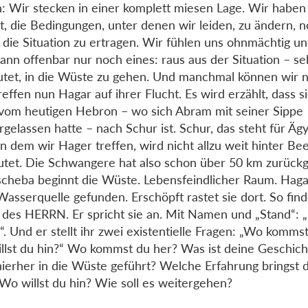
: Wir stecken in einer komplett miesen Lage. Wir haben
, die Bedingungen, unter denen wir leiden, zu ändern, n
, die Situation zu ertragen. Wir fühlen uns ohnmächtig und
 dann offenbar nur noch eines: raus aus der Situation – s
tet, in die Wüste zu gehen. Und manchmal können wir ni
reffen nun Hagar auf ihrer Flucht. Es wird erzählt, dass 
om heutigen Hebron – wo sich Abram mit seiner Sippe
rgelassen hatte – nach Schur ist. Schur, das steht für Äg
an dem wir Hager treffen, wird nicht allzu weit hinter B
tet. Die Schwangere hat also schon über 50 km zurückge
cheba beginnt die Wüste. Lebensfeindlicher Raum. Hagar
Wasserquelle gefunden. Erschöpft rastet sie dort. So find
 des HERRN. Er spricht sie an. Mit Namen und „Stand“: „
. Und er stellt ihr zwei existentielle Fragen: „Wo komms
llst du hin?“ Wo kommst du her? Was ist deine Geschic
hierher in die Wüste geführt? Welche Erfahrung bringst 
Wo willst du hin? Wie soll es weitergehen?