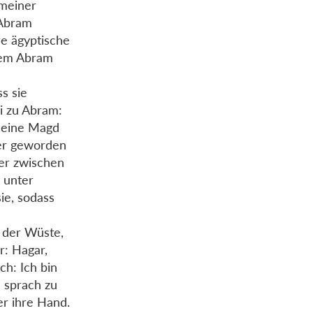
 meiner
 Abram
re ägyptische
dem Abram
s sie
ai zu Abram:
 meine Magd
ger geworden
ter zwischen
t unter
sie, sodass
 der Wüste,
r: Hagar,
ch: Ich bin
 sprach zu
er ihre Hand.