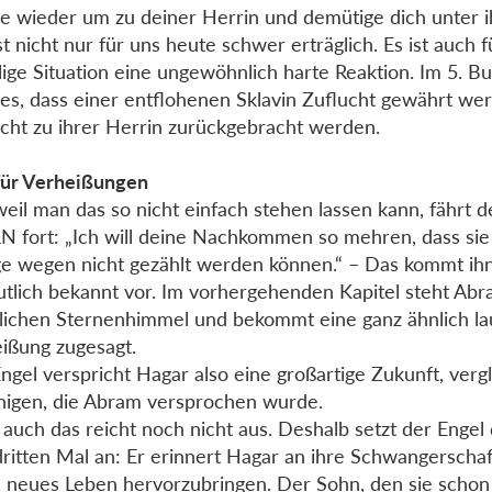
e wieder um zu deiner Herrin und demütige dich unter i
st nicht nur für uns heute schwer erträglich. Es ist auch f
ige Situation eine ungewöhnlich harte Reaktion. Im 5. 
 es, dass einer entflohenen Sklavin Zuflucht gewährt werd
nicht zu ihrer Herrin zurückgebracht werden.
für Verheißungen
eil man das so nicht einfach stehen lassen kann, fährt d
 fort: „Ich will deine Nachkommen so mehren, dass sie
 wegen nicht gezählt werden können.“ – Das kommt ih
tlich bekannt vor. Im vorhergehenden Kapitel steht Ab
lichen Sternenhimmel und bekommt eine ganz ähnlich l
ißung zugesagt.
ngel verspricht Hagar also eine großartige Zukunft, verg
nigen, die Abram versprochen wurde.
auch das reicht noch nicht aus. Deshalb setzt der Enge
ritten Mal an: Er erinnert Hagar an ihre Schwangerschaft
 neues Leben hervorzubringen. Der Sohn, den sie schon 