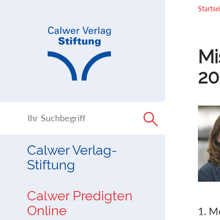
Direkt
Direkt
Startse
zur
zum
Navigation
Inhalt
springen
springen
Mi
20
Calwer Verlag-
Stiftung
Calwer Predigten
Online
1. M