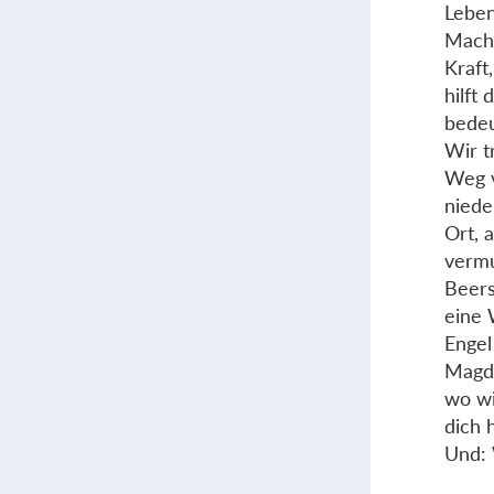
Leben
Macht
Kraft
hilft
bedeu
Wir t
Weg v
niede
Ort, 
vermu
Beers
eine 
Engel
Magd“
wo wi
dich 
Und: 