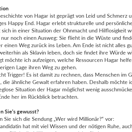
tion
eschichte von Hagar ist geprägt von Leid und Schmerz 
iges Happy End. Hagar erlebt strukturelle und persönlic
t sich in einer Situation der Ohnmacht und Hilflosigkeit w
 nur noch einen Ausweg: Sie flieht in die Wüste und find
r einen Weg zurück ins Leben. Am Ende ist nicht alles g
weiterhin als Sklavin leben, doch sie findet ihre Würde w
gt möchte ich aufzeigen, welche Ressourcen Hagar helfen
erigen Lage ihren Weg zu gehen.
cht Trigger! Es ist damit zu rechnen, dass Menschen im G
n, die ähnliche Gewalt erfahren haben. Deshalb möchte i
glose Situation der Hagar möglichst wenig ausschmück
nde her im Rückblick betrachten.
n Sie’s gewusst?
en Sie sich die Sendung „Wer wird Millionär?“ vor:
andidatin hat mit viel Wissen und der nötigen Ruhe, auch