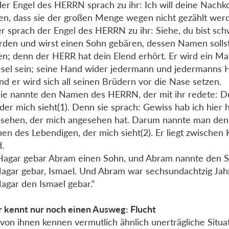
er Engel des HERRN sprach zu ihr: Ich will deine Nac
n, dass sie der großen Menge wegen nicht gezählt wer
r sprach der Engel des HERRN zu ihr: Siehe, du bist sc
den und wirst einen Sohn gebären, dessen Namen sollst
n; denn der HERR hat dein Elend erhört. Er wird ein Ma
sel sein; seine Hand wider jedermann und jedermanns 
und er wird sich all seinen Brüdern vor die Nase setzen.
ie nannte den Namen des HERRN, der mit ihr redete: Du
 der mich sieht(1). Denn sie sprach: Gewiss hab ich hier 
sehen, der mich angesehen hat. Darum nannte man den
en des Lebendigen, der mich sieht(2). Er liegt zwischen
.
agar gebar Abram einen Sohn, und Abram nannte den S
agar gebar, Ismael. Und Abram war sechsundachtzig Jahre
agar den Ismael gebar.“
 kennt nur noch einen Ausweg: Flucht
 von ihnen kennen vermutlich ähnlich unerträgliche Situa