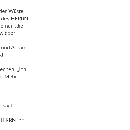
 der Wüste,
el des HERRN
e nur „die
 wieder
i und Abram,
kt
echen: „Ich
ht. Mehr
r sagt
 HERRN ihr