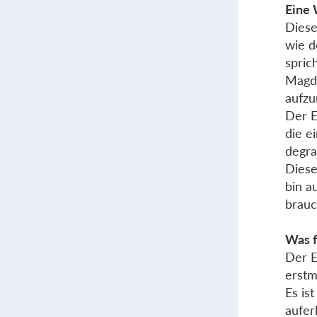
Eine 
Diese
wie d
spric
Magd“
aufzu
Der E
die e
degra
Diese
bin a
brauc
Was f
Der E
erstm
Es is
aufer