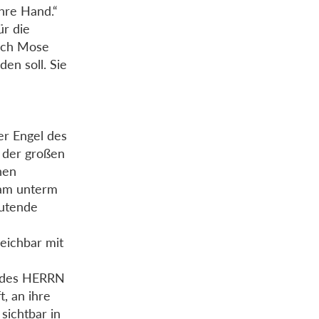
hre Hand.“
ür die
Buch Mose
en soll. Sie
er Engel des
 der großen
nen
ram unterm
autende
leichbar mit
l des HERRN
, an ihre
sichtbar in