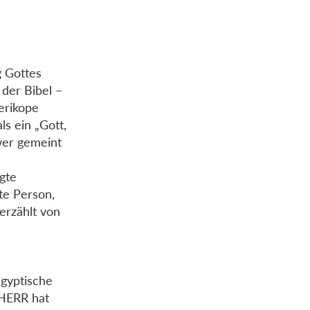
g Gottes
der Bibel –
erikope
s ein „Gott,
 wer gemeint
gte
ste Person,
erzählt von
ägyptische
 HERR hat