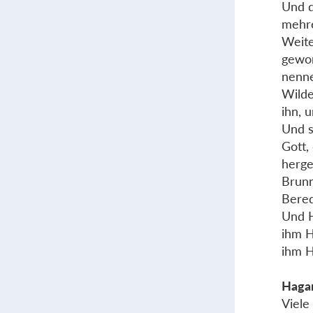
Und d
mehre
Weite
gewor
nenne
Wilde
ihn, 
Und s
Gott,
herge
Brunn
Bered
Und H
ihm H
ihm H
Hagar
Viele