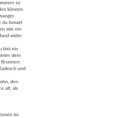
hkommen so
den können.
hwanger
 du Ismael
nn wie ein
Hand wider
 bist ein
hinter dem
 Brunnen:
 Kadesch und
ohn, den
 alt, als
tionen im