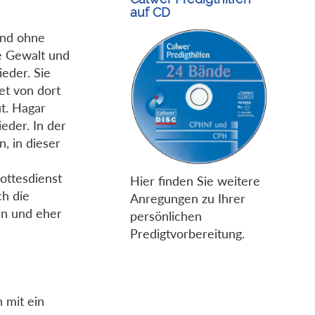
auf CD
und ohne
he Gewalt und
ieder. Sie
et von dort
ut. Hagar
ieder. In der
, in dieser
ottesdienst
Hier finden Sie weitere
ch die
Anregungen zu Ihrer
en und eher
persönlichen
Predigtvorbereitung.
 mit ein