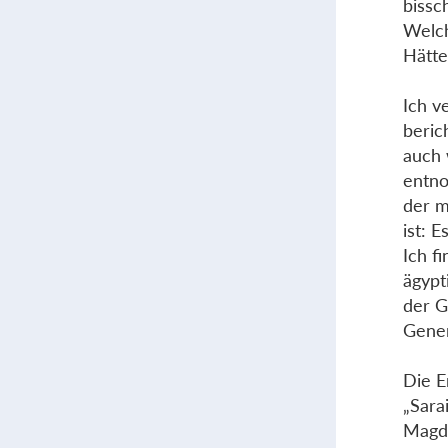
bissc
Welch
Hätte
Ich v
beric
auch 
entno
der m
ist: 
Ich f
ägypt
der G
Gener
Die E
„Sara
Magd,