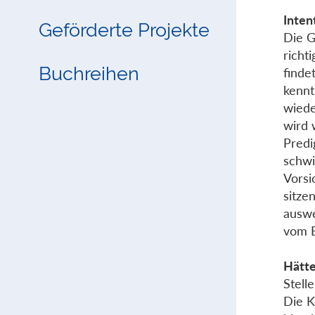
Inten
Geförderte Projekte
Die G
richt
Buchreihen
finde
kennt
wiede
wird 
Predi
schwi
Vorsi
sitze
auswe
vom E
Hätte
Stell
Die K