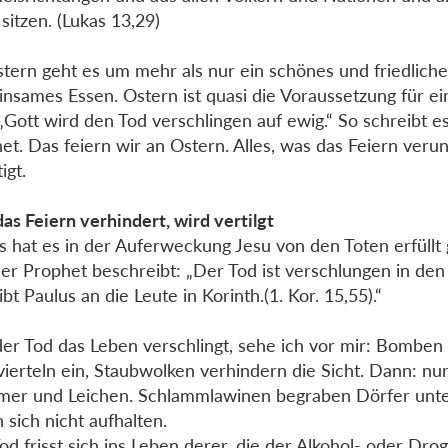
 sitzen. (Lukas 13,29)
tern geht es um mehr als nur ein schönes und friedliche
nsames Essen. Ostern ist quasi die Voraussetzung für ein
 „Gott wird den Tod verschlingen auf ewig.“ So schreibt e
et. Das feiern wir an Ostern. Alles, was das Feiern verun
igt.
as Feiern verhindert, wird vertilgt
s hat es in der Auferweckung Jesu von den Toten erfüllt
er Prophet beschreibt: „Der Tod ist verschlungen in den 
ibt Paulus an die Leute in Korinth.(1. Kor. 15,55).“
er Tod das Leben verschlingt, sehe ich vor mir: Bomben 
vierteln ein, Staubwolken verhindern die Sicht. Dann: nu
er und Leichen. Schlammlawinen begraben Dörfer unter
n sich nicht aufhalten.
od frisst sich ins Leben derer, die der Alkohol- oder Dro