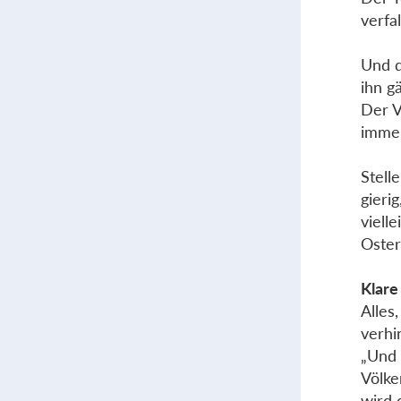
verfa
Und d
ihn g
Der V
imme
Stell
gierig
viell
Oster
Klare
Alles
verhi
„Und 
Völke
wird 