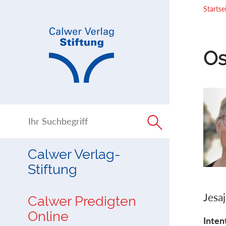
Direkt
Direkt
Startse
zur
zum
Navigation
Inhalt
springen
springen
Os
Calwer Verlag-
Stiftung
Jesa
Calwer Predigten
Online
Inten