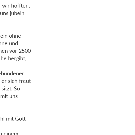
 wir hofften,
 uns jubeln
Wein ohne
enne und
chen vor 2500
he hergibt,
gebundener
 er sich freut
sitzt. So
 mit uns
l mit Gott
an einem