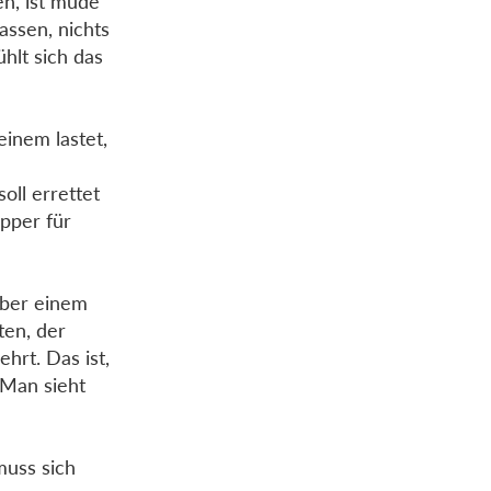
n, ist müde
assen, nichts
hlt sich das
inem lastet,
oll errettet
pper für
über einem
ten, der
hrt. Das ist,
 Man sieht
muss sich