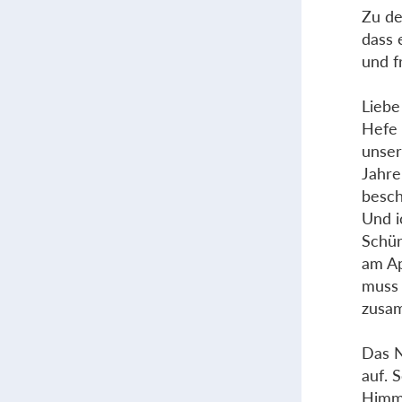
Zu de
dass 
und fr
Liebe
Hefe 
unser
Jahre
besch
Und i
Schürz
am Ap
muss 
zusa
Das N
auf. 
Himme