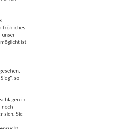
s
 fröhliches
s unser
möglicht ist
 gesehen,
Sieg“, so
schlagen in
r noch
 sich. Sie
gensucht