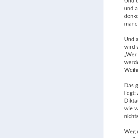
Und d
und a
denke
manch
Und a
wird
„Wer 
werde
Weihn
Das g
liegt
Dikta
wie w
nicht
Weg m