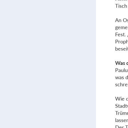
Tisch
An Os
gemei
Fest.
Proph
beseit
Was d
Paulu
was d
schre
Wie d
Stadt
Trümm
lasse
Der T