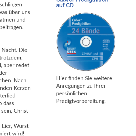
schlingen
auf CD
 was über uns
i atmen und
beitragen.
 Nacht. Die
 trotzdem,
, aber redet
 der
Hier finden Sie weitere
lachen. Nach
Anregungen zu Ihrer
enden Kerzen
persönlichen
terlied
Predigtvorbereitung.
so dass
sein, Christ
 Eier, Wurst
iert wird!