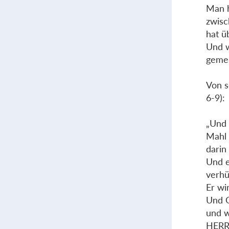
Man h
zwisc
hat ü
Und w
geme
Von s
6-9):
„Und 
Mahl 
darin
Und e
verhü
Er wi
Und G
und w
HERR 