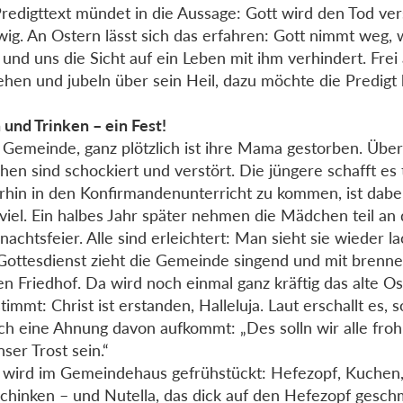
redigttext mündet in die Aussage: Gott wird den Tod ver
wig. An Ostern lässt sich das erfahren: Gott nimmt weg,
t und uns die Sicht auf ein Leben mit ihm verhindert. Fre
sehen und jubeln über sein Heil, dazu möchte die Predigt 
 und Trinken – ein Fest!
 Gemeinde, ganz plötzlich ist ihre Mama gestorben. Über
en sind schockiert und verstört. Die jüngere schafft es
rhin in den Konfirmandenunterricht zu kommen, ist dabei
 viel. Ein halbes Jahr später nehmen die Mädchen teil an
nachtsfeier. Alle sind erleichtert: Man sieht sie wieder 
ottesdienst zieht die Gemeinde singend und mit brenn
en Friedhof. Da wird noch einmal ganz kräftig das alte Os
timmt: Christ ist erstanden, Halleluja. Laut erschallt es, 
ich eine Ahnung davon aufkommt: „Des solln wir alle froh 
nser Trost sein.“
wird im Gemeindehaus gefrühstückt: Hefezopf, Kuchen,
chinken – und Nutella, das dick auf den Hefezopf geschm