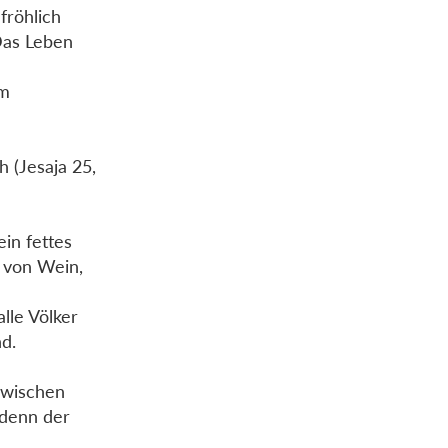
fröhlich
Das Leben
em
 (Jesaja 25,
in fettes
 von Wein,
lle Völker
nd.
bwischen
 denn der