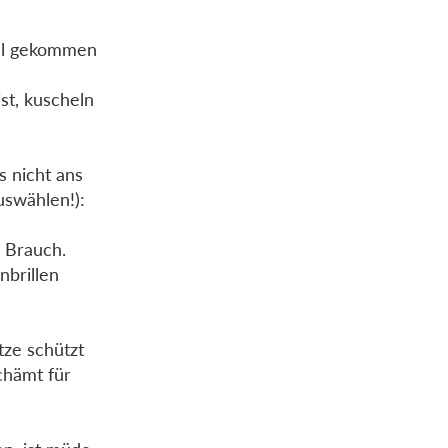
ahl gekommen
ist, kuscheln
 nicht ans
auswählen!):
r Brauch.
brillen
tze schützt
chämt für