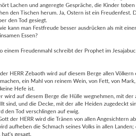
ört Lachen und angeregte Gespräche, die Kinder toben 
hen den Tischen herum. Ja, Ostern ist ein Freudenfest. 
ber den Tod gesiegt.
ie kann man Festfreude besser ausdrücken als mit ein
insamen Essen?
o einem Freudenmahl schreibt der Prophet im Jesajabuch
der HERR Zebaoth wird auf diesem Berge allen Völkern e
machen, ein Mahl von reinem Wein, von Fett, von Mark,
 keine Hefe ist.
r wird auf diesem Berge die Hülle wegnehmen, mit der a
llt sind, und die Decke, mit der alle Heiden zugedeckt si
rd den Tod verschlingen auf ewig.
ott der HERR wird die Tränen von allen Angesichtern a
ird aufheben die Schmach seines Volks in allen Landen;
hat’s gesagt.