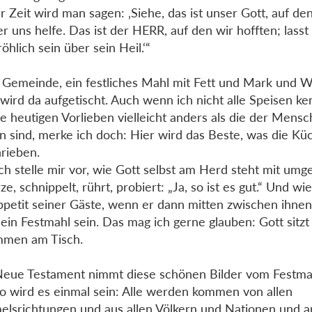
r Zeit wird man sagen: ‚Siehe, das ist unser Gott, auf den
er uns helfe. Das ist der HERR, auf den wir hofften; lasst
öhlich sein über sein Heil.‘“
 Gemeinde, ein festliches Mahl mit Fett und Mark und 
wird da aufgetischt. Auch wenn ich nicht alle Speisen k
e heutigen Vorlieben vielleicht anders als die der Mens
n sind, merke ich doch: Hier wird das Beste, was die Küc
rieben.
ch stelle mir vor, wie Gott selbst am Herd steht mit um
e, schnippelt, rührt, probiert: „Ja, so ist es gut.“ Und wie
petit seiner Gäste, wenn er dann mitten zwischen ihnen 
ein Festmahl sein. Das mag ich gerne glauben: Gott sitzt
mmen am Tisch.
eue Testament nimmt diese schönen Bilder vom Festmah
So wird es einmal sein: Alle werden kommen von allen
lsrichtungen und aus allen Völkern und Nationen und 