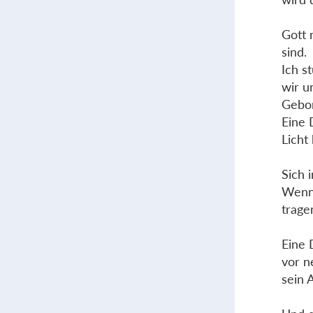
Gott 
sind.
Ich s
wir u
Gebor
Eine 
Licht
Sich 
Wenn 
trage
Eine 
vor n
sein 