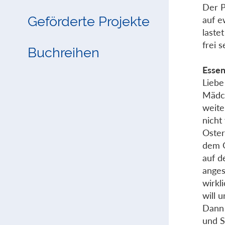
Der P
Geförderte Projekte
auf e
laste
frei 
Buchreihen
Essen
Liebe
Mädch
weite
nicht
Oster
dem G
auf d
anges
wirkl
will u
Dann 
und S