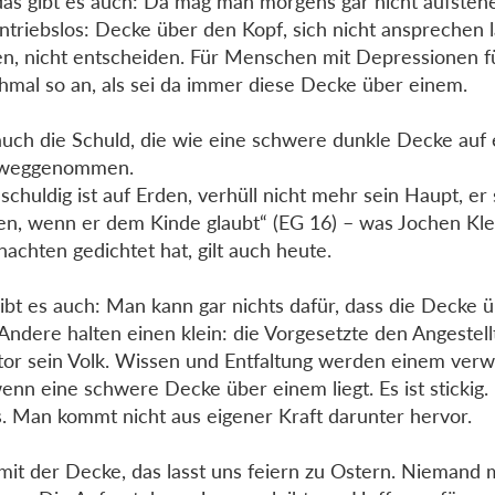
as gibt es auch: Da mag man morgens gar nicht aufstehe
ntriebslos: Decke über den Kopf, sich nicht ansprechen l
n, nicht entscheiden. Für Menschen mit Depressionen fü
mal so an, als sei da immer diese Decke über einem.
uch die Schuld, die wie eine schwere dunkle Decke auf e
 weggenommen.
schuldig ist auf Erden, verhüll nicht mehr sein Haupt, er s
n, wenn er dem Kinde glaubt“ (EG 16) – was Jochen Kle
achten gedichtet hat, gilt auch heute.
ibt es auch: Man kann gar nichts dafür, dass die Decke 
: Andere halten einen klein: die Vorgesetzte den Angestell
tor sein Volk. Wissen und Entfaltung werden einem verwe
enn eine schwere Decke über einem liegt. Es ist stickig.
s. Man kommt nicht aus eigener Kraft darunter hervor.
it der Decke, das lasst uns feiern zu Ostern. Niemand 