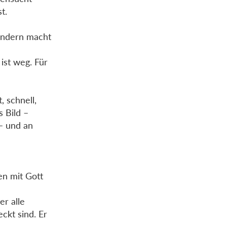
t.
sondern macht
ist weg. Für
, schnell,
s Bild –
 – und an
en mit Gott
r alle
ckt sind. Er