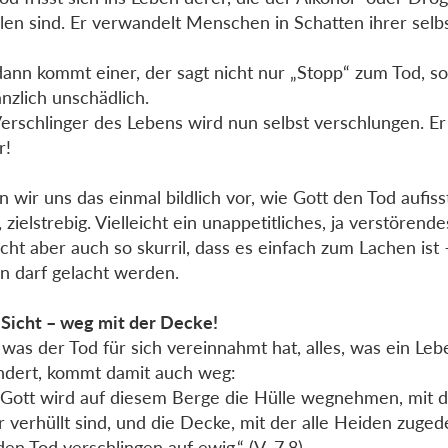
llen sind. Er verwandelt Menschen in Schatten ihrer selbs
ann kommt einer, der sagt nicht nur „Stopp“ zum Tod, 
änzlich unschädlich.
erschlinger des Lebens wird nun selbst verschlungen. Er 
r!
en wir uns das einmal bildlich vor, wie Gott den Tod aufisst
, zielstrebig. Vielleicht ein unappetitliches, ja verstörende
eicht aber auch so skurril, dass es einfach zum Lachen ist
n darf gelacht werden.
 Sicht – weg mit der Decke!
, was der Tod für sich vereinnahmt hat, alles, was ein Leb
ndert, kommt damit auch weg:
Gott wird auf diesem Berge die Hülle wegnehmen, mit de
r verhüllt sind, und die Decke, mit der alle Heiden zugede
den Tod verschlingen auf ewig.“ (V. 7.8).