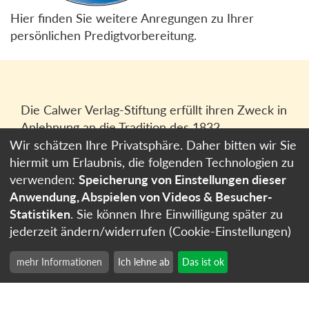
Hier finden Sie weitere Anregungen zu Ihrer
persönlichen Predigtvorbereitung.
Die Calwer Verlag-Stiftung erfüllt ihren Zweck in
Anlehnung an die Tradition des 1832
gegründeten Calwer Verlagsvereins, der
Wir schätzen Ihre Privatsphäre. Daher bitten wir Sie
heutigen
Calwer Verlag Bücher und Medien
hiermit um Erlaubnis, die folgenden Technologien zu
GmbH
in Stuttgart.
verwenden:
Speicherung von Einstellungen dieser
Anwendung, Abspielen von Videos & Besucher-
Impressum
Statistiken
. Sie können Ihre Einwilligung später zu
Datenschutzerklärung
jederzeit ändern/widerrufen (Cookie-Einstellungen)
Cookie-Einstellungen
mehr Informationen
Ich lehne ab
Das ist ok