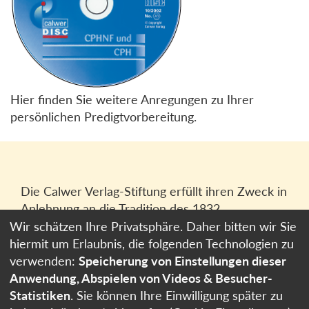
Hier finden Sie weitere Anregungen zu Ihrer
persönlichen Predigtvorbereitung.
Die Calwer Verlag-Stiftung erfüllt ihren Zweck in
Anlehnung an die Tradition des 1832
gegründeten Calwer Verlagsvereins, der
Wir schätzen Ihre Privatsphäre. Daher bitten wir Sie
heutigen
Calwer Verlag Bücher und Medien
hiermit um Erlaubnis, die folgenden Technologien zu
GmbH
in Stuttgart.
verwenden:
Speicherung von Einstellungen dieser
Anwendung, Abspielen von Videos & Besucher-
Impressum
Statistiken
. Sie können Ihre Einwilligung später zu
Datenschutzerklärung