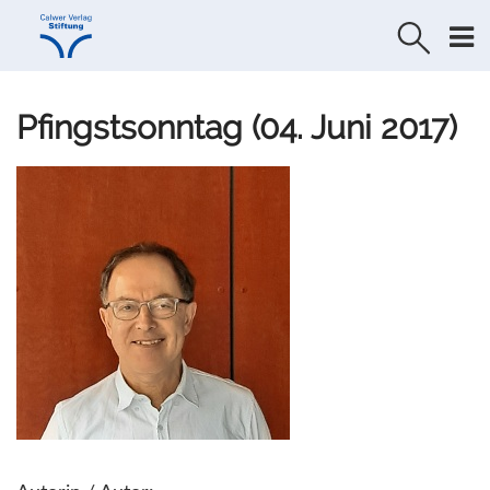
Direkt
Direkt
zur
zum
Navigation
Inhalt
springen
springen
Pfingstsonntag (04. Juni 2017)