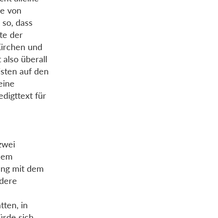
se von
 so, dass
te der
Kirchen und
 also überall
isten auf den
eine
digttext für
.
zwei
 dem
lung mit dem
ndere
tten, in
ürde sich,