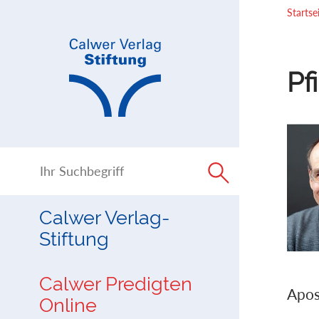
Direkt
Direkt
Startse
zur
zum
Navigation
Inhalt
springen
springen
Pf
Calwer Verlag-
Stiftung
Calwer Predigten
Apos
Online