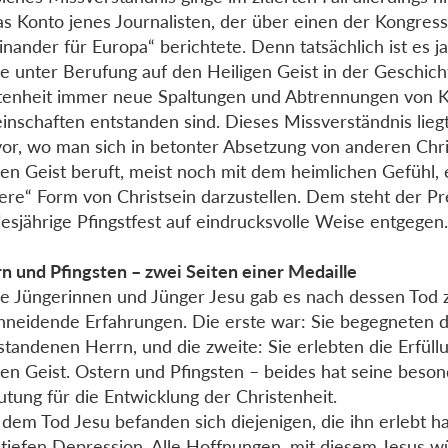
as Konto jenes Journalisten, der über einen der Kongres
inander für Europa“ berichtete. Denn tatsächlich ist es ja
e unter Berufung auf den Heiligen Geist in der Geschich
tenheit immer neue Spaltungen und Abtrennungen von 
nschaften entstanden sind. Dieses Missverständnis liegt
vor, wo man sich in betonter Absetzung von anderen Chr
gen Geist beruft, meist noch mit dem heimlichen Gefühl, 
ere“ Form von Christsein darzustellen. Dem steht der Pre
iesjährige Pfingstfest auf eindrucksvolle Weise entgegen
n und Pfingsten – zwei Seiten einer Medaille
ie Jüngerinnen und Jünger Jesu gab es nach dessen Tod 
hneidende Erfahrungen. Die erste war: Sie begegneten
standenen Herrn, und die zweite: Sie erlebten die Erfül
gen Geist. Ostern und Pfingsten – beides hat seine beso
tung für die Entwicklung der Christenheit.
dem Tod Jesu befanden sich diejenigen, die ihn erlebt ha
 tiefen Depression. Alle Hoffnungen, mit diesem Jesus w