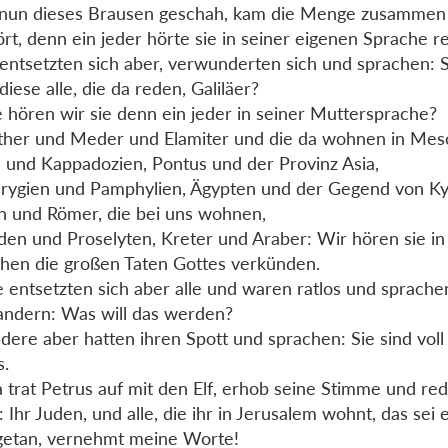
 nun dieses Brausen geschah, kam die Menge zusamme
ört, denn ein jeder hörte sie in seiner eigenen Sprache r
 entsetzten sich aber, verwunderten sich und sprachen: S
diese alle, die da reden, Galiläer?
 hören wir sie denn ein jeder in seiner Muttersprache?
ther und Meder und Elamiter und die da wohnen in Mes
 und Kappadozien, Pontus und der Provinz Asia,
rygien und Pamphylien, Ägypten und der Gegend von Ky
n und Römer, die bei uns wohnen,
den und Proselyten, Kreter und Araber: Wir hören sie in
hen die großen Taten Gottes verkünden.
e entsetzten sich aber alle und waren ratlos und sprache
ndern: Was will das werden?
dere aber hatten ihren Spott und sprachen: Sie sind vol
s.
 trat Petrus auf mit den Elf, erhob seine Stimme und re
: Ihr Juden, und alle, die ihr in Jerusalem wohnt, das sei
etan, vernehmt meine Worte!