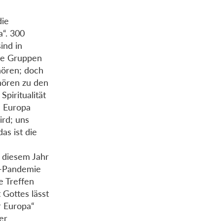
die
a“. 300
ind in
che Gruppen
hören; doch
hören zu den
piritualität
n Europa
ird; uns
as ist die
n diesem Jahr
a-Pandemie
e Treffen
Gottes lässt
r Europa“
er