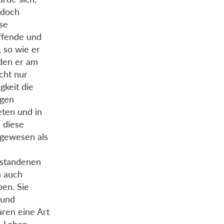
 doch
se
ffende und
, so wie er
 den er am
cht nur
gkeit die
agen
ten und in
 diese
 gewesen als
rstandenen
a auch
ben. Sie
 und
aren eine Art
e Leben