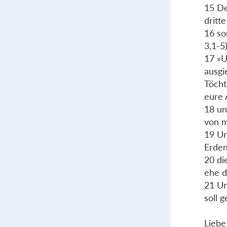
15 De
dritt
16 so
3,1-5)
17 »U
ausgi
Töcht
eure 
18 un
von m
19 Un
Erden
20 di
ehe d
21 Un
soll 
Liebe