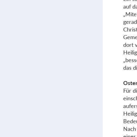
auf d
„Mite
gerad
Chris
Gemei
dort 
Heili
„bess
das d
Oster
Für d
einsc
aufer
Heili
Bedeu
Nach 
einer