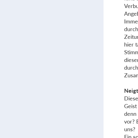
Verbu
Ange
Immer
durch
Zeitu
hier 
Stimm
diese
durch
Zusam
Neigt
Diese
Geist
denn 
vor? 
uns?
Ein s