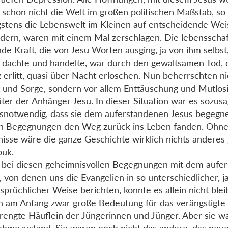
schon nicht die Welt im großen politischen Maßstab, so
stens die Lebenswelt im Kleinen auf entscheidende Wei
dern, waren mit einem Mal zerschlagen. Die lebensscha
nde Kraft, die von Jesu Worten ausging, ja von ihm selbst
, dachte und handelte, war durch den gewaltsamen Tod,
 erlitt, quasi über Nacht erloschen. Nun beherrschten ni
 und Sorge, sondern vor allem Enttäuschung und Mutlosi
er der Anhänger Jesu. In dieser Situation war es sozus
snotwendig, dass sie dem auferstandenen Jesus begegne
n Begegnungen den Weg zurück ins Leben fanden. Ohne
nisse wäre die ganze Geschichte wirklich nichts anderes
puk.
bei diesen geheimnisvollen Begegnungen mit dem aufe
, von denen uns die Evangelien in so unterschiedlicher, j
sprüchlicher Weise berichten, konnte es allein nicht blei
n am Anfang zwar große Bedeutung für das verängstigte
rengte Häuflein der Jüngerinnen und Jünger. Aber sie w
hmezustand. Sie waren noch nicht das andere, das neu