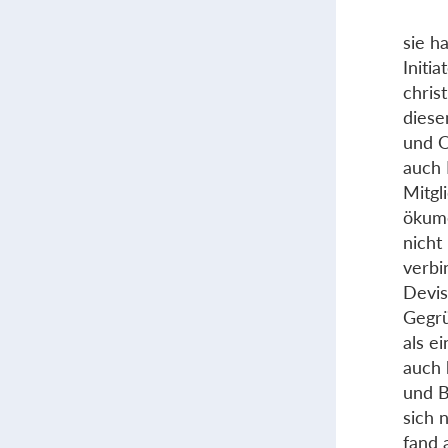
sie h
Initi
chris
diese
und O
auch 
Mitgl
ökume
nicht
verbi
Devis
Gegrü
als e
auch 
und B
sich 
fand 