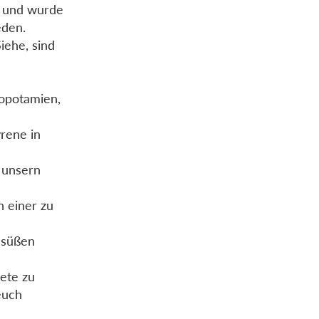
n und wurde
eden.
iehe, sind
opotamien,
rene in
 unsern
n einer zu
l süßen
dete zu
 euch