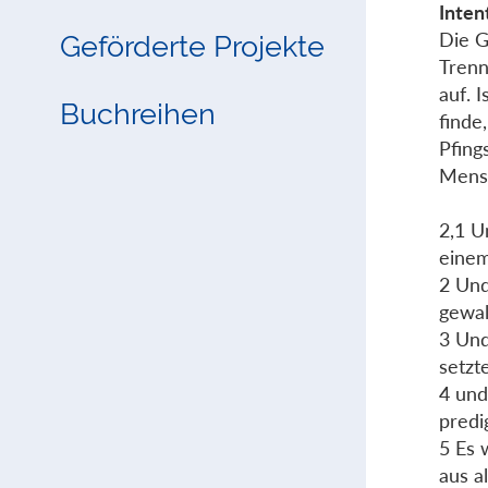
Inten
Die G
Geförderte Projekte
Trenn
auf. 
Buchreihen
finde
Pfing
Mensc
2,1 U
einem
2 Und
gewal
3 Und
setzt
4 und
predi
5 Es 
aus a