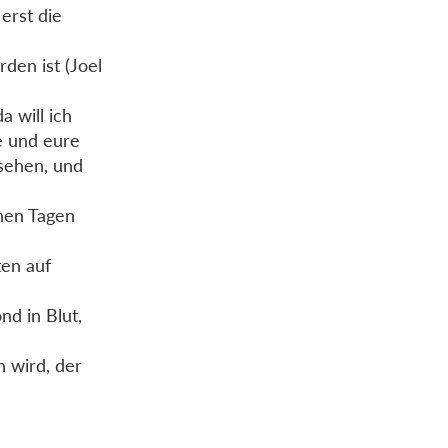
erst die
den ist (Joel
a will ich
e und eure
 sehen, und
enen Tagen
en auf
nd in Blut,
 wird, der