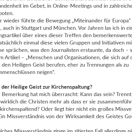
ndenheit im Gebet, in Online-Meetings und in zahlreiche
boten.
 wieder führte die Bewegung „Miteinander für Europa“
, auch in Stuttgart und München. Vor Jahren las ich in e
ngsartikel über eines dieser Treffen den bemerkenswerte
tatsächlich einmal diese vielen Gruppen und Initiativen mi
e sprächen, was den Journalisten erstaunte, da doch – s
m Artikel – „Menschen und Organisationen, die sich auf 
 den Heiligen Geist berufen, eher zu Trennungen als zu
menschlüssen neigen“.
 der Heilige Geist zur Kirchenspaltung?
 Bemerkung hat mich überrascht: Kann das sein? Trennt 
 wirklich die Christen mehr als dass er sie zusammenführ
kirchenspaltend? Oder liegt hier nicht ein großes Missve
Ein Missverständnis von der Wirksamkeit des Geistes Go
olches Missverständnis ginge im zitierten Fall allerdings ni