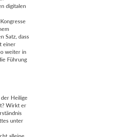
n digitalen
 Kongresse
inem
n Satz, dass
t einer
o weiter in
die Führung
der Heilige
t? Wirkt er
rständnis
ttes unter
cht alleine