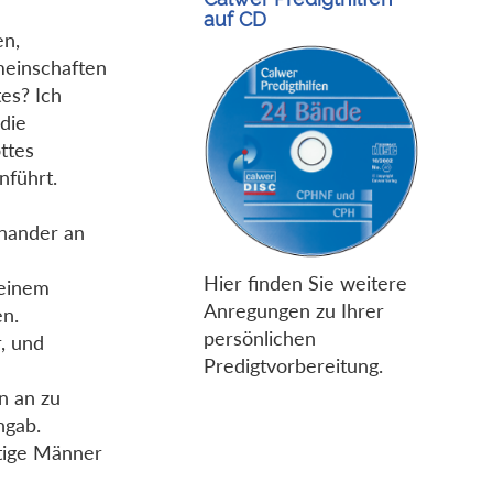
auf CD
en,
meinschaften
es? Ich
die
ttes
nführt.
inander an
Hier finden Sie weitere
 einem
Anregungen zu Ihrer
en.
persönlichen
, und
Predigtvorbereitung.
n an zu
ngab.
htige Männer