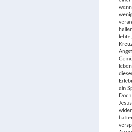
wenn 
wenig
verän
heile
lebte
Kreuz
Angst
Gemüt
leben
diese
Erleb
ein S
Doch 
Jesus
wider
hatte
versp
Ausna