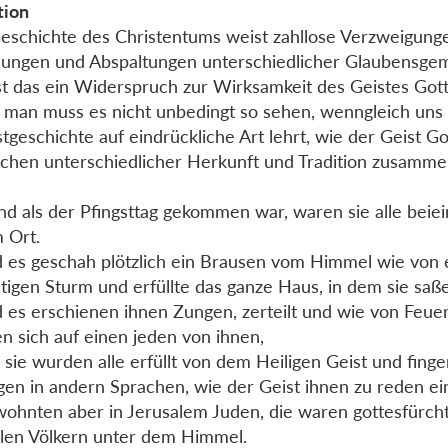
tion
eschichte des Christentums weist zahllose Verzweigung
ungen und Abspaltungen unterschiedlicher Glaubensge
Ist das ein Widerspruch zur Wirksamkeit des Geistes Gott
, man muss es nicht unbedingt so sehen, wenngleich uns 
stgeschichte auf eindrückliche Art lehrt, wie der Geist Go
hen unterschiedlicher Herkunft und Tradition zusamme
nd als der Pfingsttag gekommen war, waren sie alle beie
 Ort.
 es geschah plötzlich ein Brausen vom Himmel wie von
tigen Sturm und erfüllte das ganze Haus, in dem sie saß
 es erschienen ihnen Zungen, zerteilt und wie von Feuer
en sich auf einen jeden von ihnen,
 sie wurden alle erfüllt von dem Heiligen Geist und finge
gen in andern Sprachen, wie der Geist ihnen zu reden ei
wohnten aber in Jerusalem Juden, die waren gottesfürc
llen Völkern unter dem Himmel.