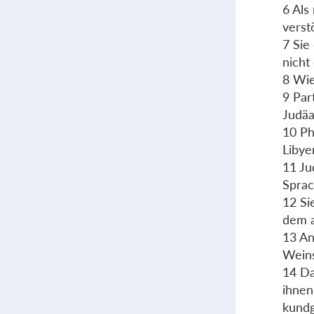
6 Als
verst
7 Sie
nicht 
8 Wie
9 Par
Judäa
10 Ph
Libye
11 Ju
Sprac
12 Si
dem a
13 An
Wein
14 Da
ihnen
kundg