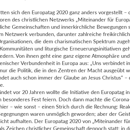
atten sich den Europatag 2020 ganz anders vorgestellt – 
atoren des christlichen Netzwerks „Miteinander für Europ
tliche Gemeinschaften und innerkirchliche Bewegungen s
m Netzwerk verbunden, darunter zahlreiche freikirchli
rganisationen, die dem charismatischen Spektrum zuge
Kommunitäten und liturgische Erneuerungsinitiativen ge
iedern. Von ihnen geht eine ganz eigene Atmosphäre und S
nischer Verbundenheit in Europa aus: „Uns verbindet i
 nur die Politik, die in den Zentren der Macht ausgeübt w
ndet auch schon immer der Glaube an Jesus Christus“ – d
e.
ndet vor 20 Jahren wollte die Initiative den Europatag i
in besonderes Fest feiern. Doch dann machte die Coron
hier – wie sonst – einen Strich durch die Rechnung: Real
egegnungen waren unmöglich geworden; aber der Geist 
nicht aufhalten. Der Europatag 2020 von „Miteinander fü
als Zeichen christlicher Gemeinschaft dennoch statt: in d