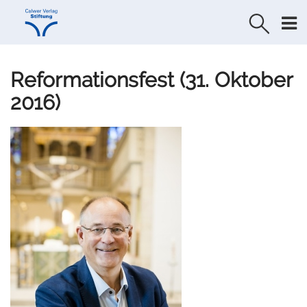
Direkt
Direkt
zur
zum
Navigation
Inhalt
springen
springen
Reformationsfest (31. Oktober
2016)