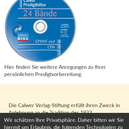
Hier finden Sie weitere Anregungen zu Ihrer
persönlichen Predigtvorbereitung.
Die Calwer Verlag-Stiftung erfüllt ihren Zweck in
Anlehnung an die Tradition des 1832
gegründeten Calwer Verlagsvereins, der
Wir schätzen Ihre Privatsphäre. Daher bitten wir Sie
heutigen
Calwer Verlag Bücher und Medien
hiermit um Erlaubnis, die folgenden Technologien zu