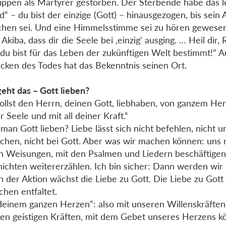
ippen als Märtyrer gestorben. Der Sterbende habe das l
d“ – du bist der einzige (Gott) – hinausgezogen, bis sein
chen sei. Und eine Himmelsstimme sei zu hören gewesen:
Akiba, dass dir die Seele bei ‚einzig‘ ausging. … Heil dir, 
du bist für das Leben der zukünftigen Welt bestimmt!“ 
cken des Todes hat das Bekenntnis seinen Ort.
eht das – Gott lieben?
ollst den Herrn, deinen Gott, liebhaben, von ganzem He
r Seele und mit all deiner Kraft.“
man Gott lieben? Liebe lässt sich nicht befehlen, nicht u
hen, nicht bei Gott. Aber was wir machen können: uns m
n Weisungen, mit den Psalmen und Liedern beschäftigen.
ichten weitererzählen. Ich bin sicher: Dann werden wir
in der Aktion wächst die Liebe zu Gott. Die Liebe zu Gott 
chen entfaltet.
deinem ganzen Herzen“: also mit unseren Willenskräften
en geistigen Kräften, mit dem Gebet unseres Herzens k