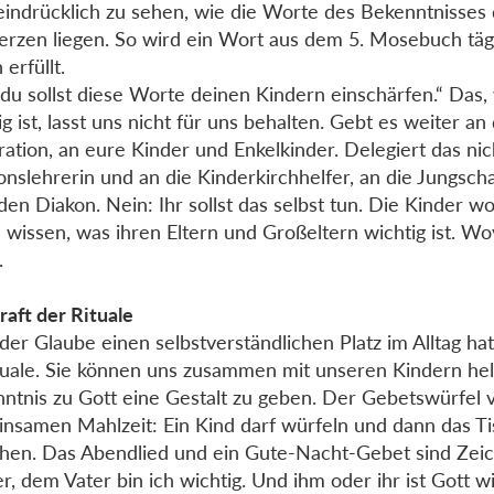
eindrücklich zu sehen, wie die Worte des Bekenntnisses
rzen liegen. So wird ein Wort aus dem 5. Mosebuch tägl
erfüllt.
du sollst diese Worte deinen Kindern einschärfen.“ Das,
ig ist, lasst uns nicht für uns behalten. Gebt es weiter an
ation, an eure Kinder und Enkelkinder. Delegiert das nic
ionslehrerin und an die Kinderkirchhelfer, an die Jungscha
den Diakon. Nein: Ihr sollst das selbst tun. Die Kinder w
n wissen, was ihren Eltern und Großeltern wichtig ist. Wo
.
raft der Rituale
der Glaube einen selbstverständlichen Platz im Alltag hat
tuale. Sie können uns zusammen mit unseren Kindern he
ntnis zu Gott eine Gestalt zu geben. Der Gebetswürfel 
nsamen Mahlzeit: Ein Kind darf würfeln und dann das T
hen. Das Abendlied und ein Gute-Nacht-Gebet sind Zeic
r, dem Vater bin ich wichtig. Und ihm oder ihr ist Gott wi