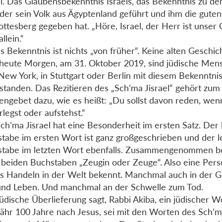
el. Das Glaubensbekenntnis Israels, das Bekenntnis zu d
 der sein Volk aus Ägyptenland geführt und ihm die gut
ttesberg gegeben hat. „Höre, Israel, der Herr ist unser 
llein.“
s Bekenntnis ist nichts „von früher“. Keine alten Geschi
heute Morgen, am 31. Oktober 2019, sind jüdische Mens
 New York, in Stuttgart oder Berlin mit diesem Bekenntni
standen. Das Rezitieren des „Sch’ma Jisrael“ gehört zum
ngebet dazu, wie es heißt: „Du sollst davon reden, wen
rlegst oder aufstehst.“
ch’ma Jisrael hat eine Besonderheit im ersten Satz. Der 
tabe im ersten Wort ist ganz großgeschrieben und der l
stabe im letzten Wort ebenfalls. Zusammengenommen 
 beiden Buchstaben „Zeugin oder Zeuge“. Also eine Pers
s Handeln in der Welt bekennt. Manchmal auch in der G
und Leben. Und manchmal an der Schwelle zum Tod.
jüdische Überlieferung sagt, Rabbi Akiba, ein jüdischer W
ähr 100 Jahre nach Jesus, sei mit den Worten des Sch’ma