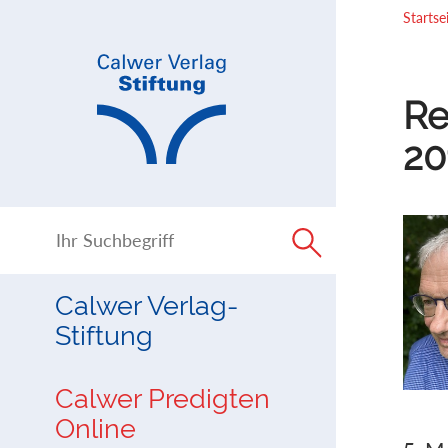
Direkt
Direkt
Startse
zur
zum
Navigation
Inhalt
springen
springen
Re
20
Calwer Verlag-
Stiftung
Calwer Predigten
Online