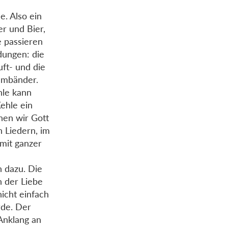
e. Also ein
r und Bier,
e passieren
dungen: die
ft- und die
immbänder.
hle kann
Kehle ein
nen wir Gott
 Liedern, im
 mit ganzer
n dazu. Die
n der Liebe
nicht einfach
rde. Der
Anklang an