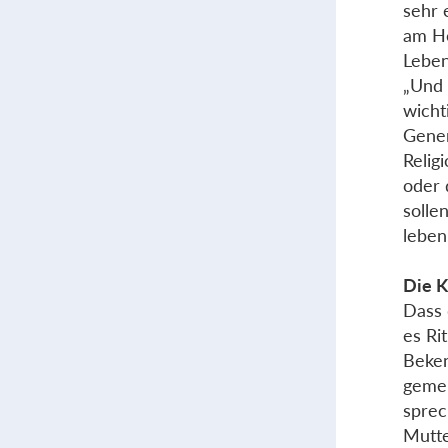
sehr 
am He
Leben 
„Und 
wicht
Gener
Relig
oder 
solle
leben
Die K
Dass 
es Ri
Beken
gemei
sprec
Mutte