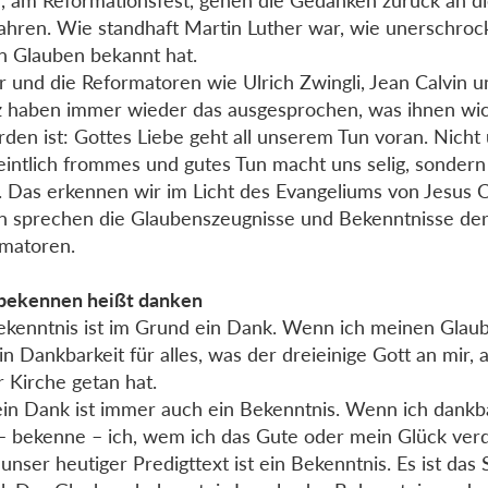
, am Reformationsfest, gehen die Gedanken zurück an di
ahren. Wie standhaft Martin Luther war, wie unerschroc
n Glauben bekannt hat.
r und die Reformatoren wie Ulrich Zwingli, Jean Calvin 
 haben immer wieder das ausgesprochen, was ihnen wic
den ist: Gottes Liebe geht all unserem Tun voran. Nicht
intlich frommes und gutes Tun macht uns selig, sondern
. Das erkennen wir im Licht des Evangeliums von Jesus C
 sprechen die Glaubenszeugnisse und Bekenntnisse de
matoren.
bekennen heißt danken
ekenntnis ist im Grund ein Dank. Wenn ich meinen Glau
in Dankbarkeit für alles, was der dreieinige Gott an mir, 
r Kirche getan hat.
in Dank ist immer auch ein Bekenntnis. Wenn ich dankba
– bekenne – ich, wem ich das Gute oder mein Glück ver
unser heutiger Predigttext ist ein Bekenntnis. Es ist das