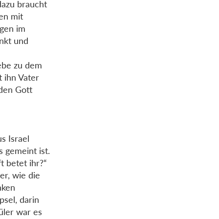
dazu braucht
len mit
ngen im
enkt und
iebe zu dem
t ihn Vater
 den Gott
s Israel
 gemeint ist.
t betet ihr?“
er, wie die
nken
sel, darin
üler war es