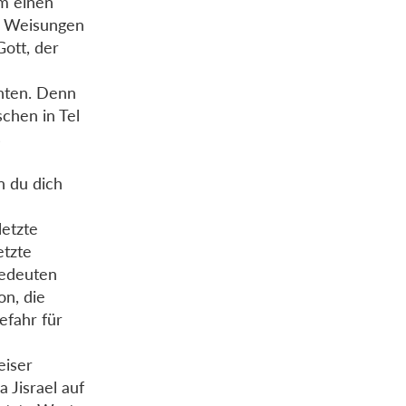
em einen
en Weisungen
Gott, der
chten. Denn
chen in Tel
s
n du dich
letzte
etzte
bedeuten
on, die
efahr für
eiser
 Jisrael auf