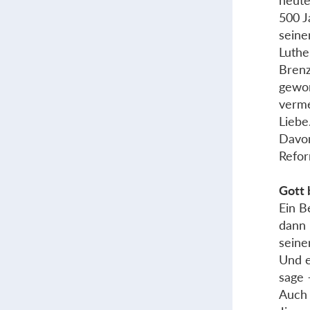
heute
500 J
seine
Luthe
Brenz
gewor
verme
Liebe
Davon
Refor
Gott 
Ein B
dann 
seine
Und e
sage 
Auch 