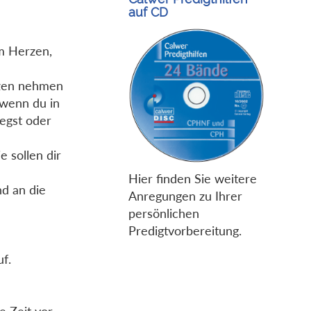
auf CD
em Herzen,
erzen nehmen
 wenn du in
legst oder
e sollen dir
Hier finden Sie weitere
nd an die
Anregungen zu Ihrer
persönlichen
Predigtvorbereitung.
f.