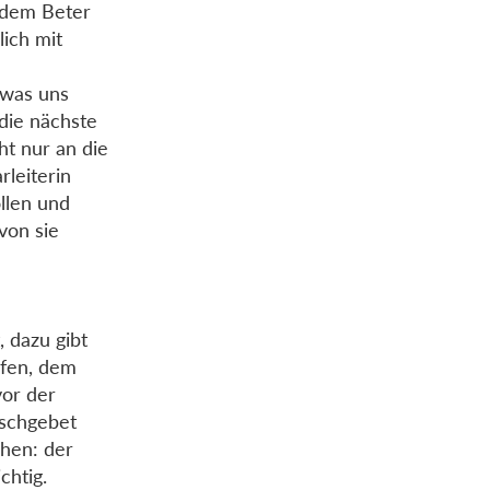
 dem Beter
ich mit
 was uns
 die nächste
ht nur an die
rleiterin
ollen und
von sie
, dazu gibt
lfen, dem
vor der
ischgebet
hen: der
chtig.