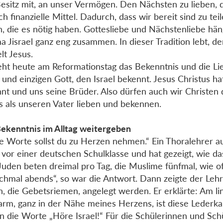
esitz mit, an unser Vermögen. Den Nächsten zu lieben, 
ch finanzielle Mittel. Dadurch, dass wir bereit sind zu tei
, die es nötig haben. Gottesliebe und Nächstenliebe hä
a Jisrael ganz eng zusammen. In dieser Tradition lebt, d
lt Jesus.
eht heute am Reformationstag das Bekenntnis und die L
 und einzigen Gott, den Israel bekennt. Jesus Christus ha
nt und uns seine Brüder. Also dürfen auch wir Christen
ls als unseren Vater lieben und bekennen.
ekenntnis im Alltag weitergeben
e Worte sollst du zu Herzen nehmen.“ Ein Thoralehrer au
 vor einer deutschen Schulklasse und hat gezeigt, wie das
Juden beten dreimal pro Tag, die Muslime fünfmal, wie of
hmal abends“, so war die Antwort. Dann zeigte der Lehr
lin, die Gebetsriemen, angelegt werden. Er erklärte: Am li
rm, ganz in der Nähe meines Herzens, ist diese Lederkap
n die Worte „Höre Israel!“ Für die Schülerinnen und Sch