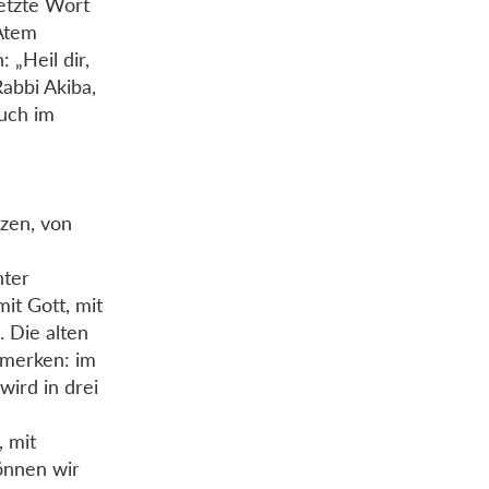
etzte Wort
 Atem
 „Heil dir,
Rabbi Akiba,
Auch im
rzen, von
nter
it Gott, mit
 Die alten
 merken: im
wird in drei
, mit
önnen wir