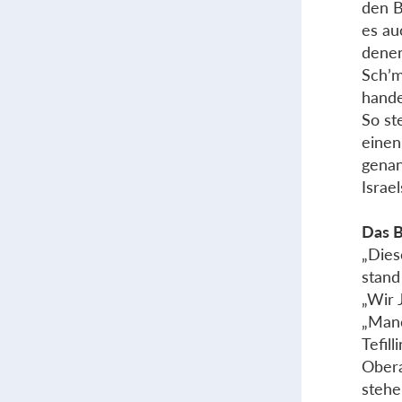
den B
es au
denen
Sch’m
hande
So st
einen
genan
Israe
Das B
„Dies
stand
„Wir 
„Manc
Tefil
Obera
stehe