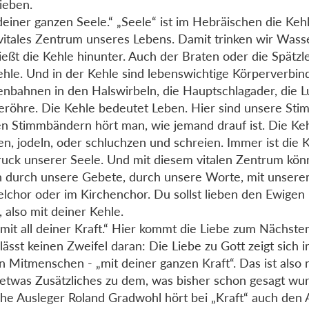
lieben.
deiner ganzen Seele.“ „Seele“ ist im Hebräischen die Kehl
vitales Zentrum unseres Lebens. Damit trinken wir Wasse
ließt die Kehle hinunter. Auch der Braten oder die Spätzl
ehle. Und in der Kehle sind lebenswichtige Körperverbin
nbahnen in den Halswirbeln, die Hauptschlagader, die Lu
eröhre. Die Kehle bedeutet Leben. Hier sind unsere St
n Stimmbändern hört man, wie jemand drauf ist. Die Ke
en, jodeln, oder schluchzen und schreien. Immer ist die 
uck unserer Seele. Und mit diesem vitalen Zentrum kön
n durch unsere Gebete, durch unsere Worte, mit unseren
lchor oder im Kirchenchor. Du sollst lieben den Ewigen
, also mit deiner Kehle.
mit all deiner Kraft.“ Hier kommt die Liebe zum Nächste
 lässt keinen Zweifel daran: Die Liebe zu Gott zeigt sich i
n Mitmenschen - „mit deiner ganzen Kraft“. Das ist also 
etwas Zusätzliches zu dem, was bisher schon gesagt wu
che Ausleger Roland Gradwohl hört bei „Kraft“ auch den 