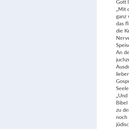
Gott 
„Mit 
ganz 
das f
die K
Nerve
Speis
An de
juchz
Ausdr
liebe
Gospe
Seele
„Und 
Bibel
zu de
noch 
jüdis