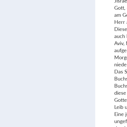
Jisra
Gott,
am Go
Herr a
Diese
auch 
Aviv,
aufge
Morge
niede
Das S
Buchs
Buch
diese
Gotte
Leib 
Eine 
ungef