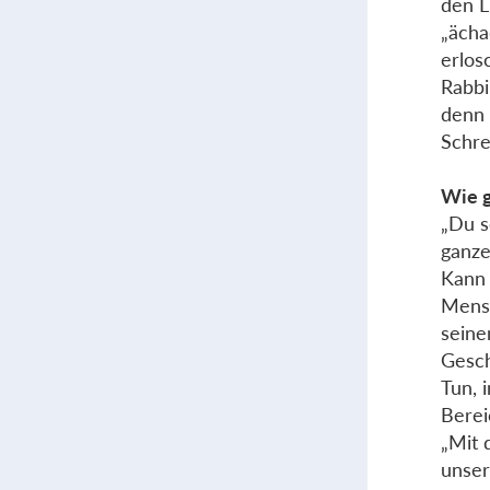
den L
„ächa
erlos
Rabbi 
denn 
Schre
Wie g
„Du s
ganze
Kann 
Mensc
seine
Gesch
Tun, 
Berei
„Mit 
unser