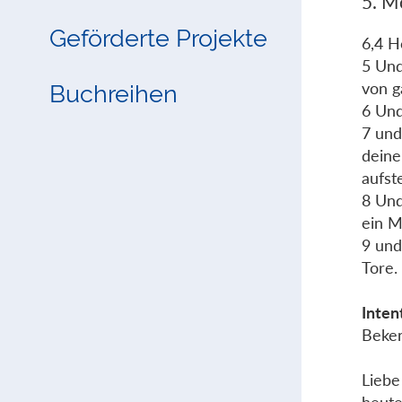
5. M
Geförderte Projekte
6,4 H
5 Und
von g
Buchreihen
6 Und
7 und
deine
aufst
8 Und
ein M
9 und
Tore.
Inten
Beken
Liebe