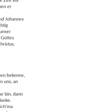
e Zeit vor
ken er
und Johannes
htig
 unser
 Gottes
hristus.
r
ben bekenne,
an uns, an
r bin, dann
danke.
 Sch’ma