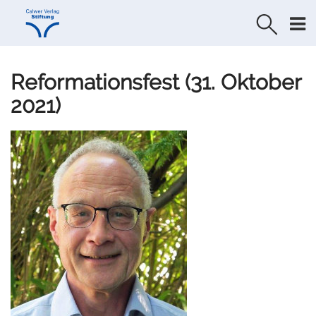
Direkt
Direkt
zur
zum
Navigation
Inhalt
springen
springen
Reformationsfest (31. Oktober
2021)