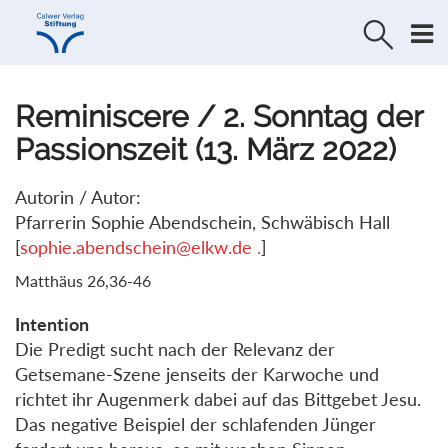
Direkt
Direkt
zur
zum
Navigation
Inhalt
springen
springen
Reminiscere / 2. Sonntag der
Passionszeit (13. März 2022)
Autorin / Autor:
Pfarrerin Sophie Abendschein, Schwäbisch Hall
[
sophie.abendschein@elkw.de .
]
Matthäus 26,36-46
Intention
Die Predigt sucht nach der Relevanz der
Getsemane-Szene jenseits der Karwoche und
richtet ihr Augenmerk dabei auf das Bittgebet Jesu.
Das negative Beispiel der schlafenden Jünger