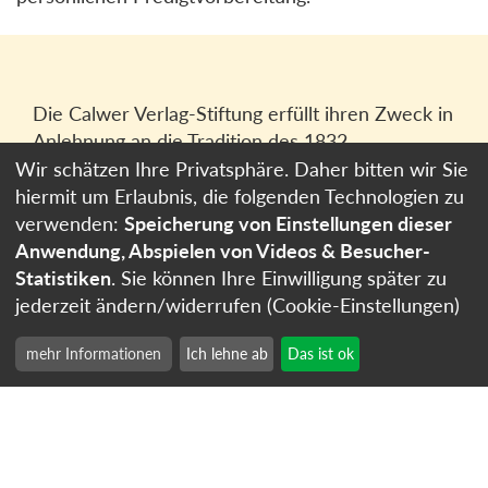
Die Calwer Verlag-Stiftung erfüllt ihren Zweck in
Anlehnung an die Tradition des 1832
gegründeten Calwer Verlagsvereins, der
Wir schätzen Ihre Privatsphäre. Daher bitten wir Sie
heutigen
Calwer Verlag Bücher und Medien
hiermit um Erlaubnis, die folgenden Technologien zu
GmbH
in Stuttgart.
verwenden:
Speicherung von Einstellungen dieser
Anwendung, Abspielen von Videos & Besucher-
Impressum
Statistiken
. Sie können Ihre Einwilligung später zu
Datenschutzerklärung
jederzeit ändern/widerrufen (Cookie-Einstellungen)
Cookie-Einstellungen
mehr Informationen
Ich lehne ab
Das ist ok