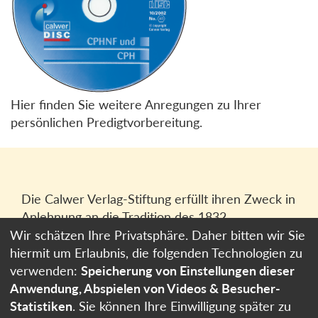
Hier finden Sie weitere Anregungen zu Ihrer
persönlichen Predigtvorbereitung.
Die Calwer Verlag-Stiftung erfüllt ihren Zweck in
Anlehnung an die Tradition des 1832
gegründeten Calwer Verlagsvereins, der
Wir schätzen Ihre Privatsphäre. Daher bitten wir Sie
heutigen
Calwer Verlag Bücher und Medien
hiermit um Erlaubnis, die folgenden Technologien zu
GmbH
in Stuttgart.
verwenden:
Speicherung von Einstellungen dieser
Anwendung, Abspielen von Videos & Besucher-
Impressum
Statistiken
. Sie können Ihre Einwilligung später zu
Datenschutzerklärung