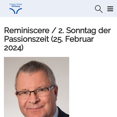
Direkt
Direkt
zur
zum
Navigation
Inhalt
springen
springen
Reminiscere / 2. Sonntag der
Passionszeit (25. Februar
2024)