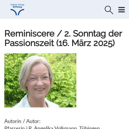
Direkt
Direkt
zur
zum
Navigation
Inhalt
springen
springen
Reminiscere / 2. Sonntag der
Passionszeit (16. März 2025)
Autorin / Autor:
Pfarrerin i.R. Angelika Volkmann, Tübingen