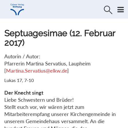
Direkt
Direkt
zur
zum
Navigation
Inhalt
springen
springen
Septuagesimae (12. Februar
2017)
Autorin / Autor:
Pfarrerin Martina Servatius, Laupheim
[
Martina.Servatius@elkw.de
]
Lukas 17, 7-10
Der Knecht singt
Liebe Schwestern und Brüder!
Stellt euch vor, wir wären jetzt zum
Mitarbeiterempfang unserer Kirchengemeinde in
unserem Gemeindehaus versammelt. An die