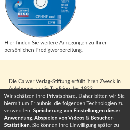
Hier finden Sie weitere Anregungen zu Ihrer
persönlichen Predigtvorbereitung.
Die Calwer Verlag-Stiftung erfüllt ihren Zweck in
Anlehnung an die Tradition des 1832
gegründeten Calwer Verlagsvereins, der
Wir schätzen Ihre Privatsphäre. Daher bitten wir Sie
heutigen
Calwer Verlag Bücher und Medien
hiermit um Erlaubnis, die folgenden Technologien zu
GmbH
in Stuttgart.
verwenden:
Speicherung von Einstellungen dieser
Anwendung, Abspielen von Videos & Besucher-
Impressum
Statistiken
. Sie können Ihre Einwilligung später zu
Datenschutzerklärung