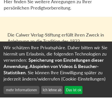
Hier finden Sie weitere Anregungen zu Ihrer
persönlichen Predigtvorbereitung.
Die Calwer Verlag-Stiftung erfüllt ihren Zweck in
Anlehnung an die Tradition des 1832
gegründeten Calwer Verlagsvereins, der
Wir schätzen Ihre Privatsphäre. Daher bitten wir Sie
heutigen
Calwer Verlag Bücher und Medien
hiermit um Erlaubnis, die folgenden Technologien zu
GmbH
in Stuttgart.
verwenden:
Speicherung von Einstellungen dieser
Anwendung, Abspielen von Videos & Besucher-
Impressum
Statistiken
. Sie können Ihre Einwilligung später zu
Datenschutzerklärung
jederzeit ändern/widerrufen (Cookie-Einstellungen)
Cookie-Einstellungen
mehr Informationen
Ich lehne ab
Das ist ok