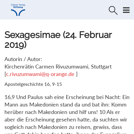
Direkt
Direkt
zur
zum
Navigation
Inhalt
springen
springen
Sexagesimae (24. Februar
2019)
Autorin / Autor:
Kirchenrätin Carmen Rivuzumwami, Stuttgart
[
c.rivuzumwami@q-orange.de
]
Apostelgeschichte 16, 9-15
16,9 Und Paulus sah eine Erscheinung bei Nacht: Ein
Mann aus Makedonien stand da und bat ihn: Komm
herüber nach Makedonien und hilf uns! 10 Als er
aber die Erscheinung gesehen hatte, da suchten wir
sogleich nach Makedonien zu reisen, gewiss, dass