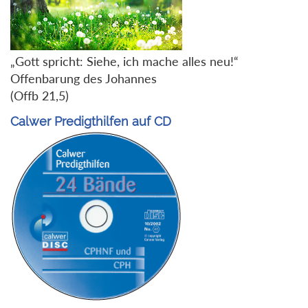
„Gott spricht: Siehe, ich mache alles neu!“
Offenbarung des Johannes
(Offb 21,5)
Calwer Predigthilfen auf CD