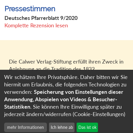
Pressestimmen
Deutsches Pfarrerblatt 9/2020
Komplette Rezension lesen
Die Calwer Verlag-Stiftung erfüllt ihren Zweck in
Anlehnung an die Tradition des 1832
gegründeten Calwer Verlagsvereins, der
Wir schätzen Ihre Privatsphäre. Daher bitten wir Sie
heutigen
Calwer Verlag Bücher und Medien
hiermit um Erlaubnis, die folgenden Technologien zu
GmbH
in Stuttgart.
verwenden:
Speicherung von Einstellungen dieser
Anwendung, Abspielen von Videos & Besucher-
Impressum
Statistiken
. Sie können Ihre Einwilligung später zu
Datenschutzerklärung
jederzeit ändern/widerrufen (Cookie-Einstellungen)
Cookie-Einstellungen
mehr Informationen
Ich lehne ab
Das ist ok