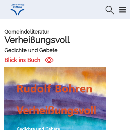
Direkt
Direkt
zur
zum
Navigation
Inhalt
springen
springen
Gemeindeliteratur
Verheißungsvoll
Gedichte und Gebete
Blick ins Buch