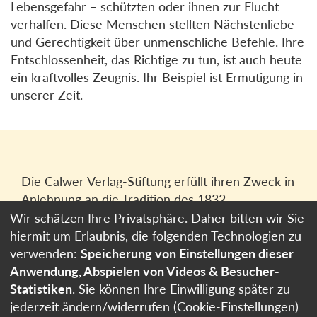
Lebensgefahr – schützten oder ihnen zur Flucht
verhalfen. Diese Menschen stellten Nächstenliebe
und Gerechtigkeit über unmenschliche Befehle. Ihre
Entschlossenheit, das Richtige zu tun, ist auch heute
ein kraftvolles Zeugnis. Ihr Beispiel ist Ermutigung in
unserer Zeit.
Die Calwer Verlag-Stiftung erfüllt ihren Zweck in
Anlehnung an die Tradition des 1832
gegründeten Calwer Verlagsvereins, der
Wir schätzen Ihre Privatsphäre. Daher bitten wir Sie
heutigen
Calwer Verlag Bücher und Medien
hiermit um Erlaubnis, die folgenden Technologien zu
GmbH
in Stuttgart.
verwenden:
Speicherung von Einstellungen dieser
Anwendung, Abspielen von Videos & Besucher-
Impressum
Statistiken
. Sie können Ihre Einwilligung später zu
Datenschutzerklärung
jederzeit ändern/widerrufen (Cookie-Einstellungen)
Cookie-Einstellungen