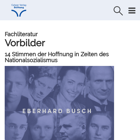
Direkt
Direkt
zur
zum
Navigation
Inhalt
springen
springen
Fachliteratur
Vorbilder
14 Stimmen der Hoffnung in Zeiten des
Nationalsozialismus