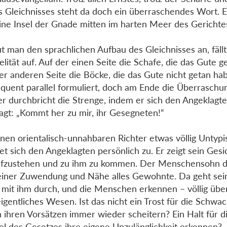
s Gleichnisses steht da doch ein überraschendes Wort. E
ine Insel der Gnade mitten im harten Meer des Gerichte
t man den sprachlichen Aufbau des Gleichnisses an, fällt
lelität auf. Auf der einen Seite die Schafe, die das Gute 
er anderen Seite die Böcke, die das Gute nicht getan habe
quent parallel formuliert, doch am Ende die Überraschu
er durchbricht die Strenge, indem er sich den Angeklag
agt: „Kommt her zu mir, ihr Gesegneten!“
inen orientalisch-unnahbaren Richter etwas völlig Untypi
t sich den Angeklagten persönlich zu. Er zeigt sein Gesic
ufzustehen und zu ihm zu kommen. Der Menschensohn d
einer Zuwendung und Nähe alles Gewohnte. Da geht sei
 mit ihm durch, und die Menschen erkennen – völlig übe
eigentliches Wesen. Ist das nicht ein Trost für die Schwac
n ihren Vorsätzen immer wieder scheitern? Ein Halt für di
el des Gesetzes ihre eigene Unzulänglichkeit erkennen?