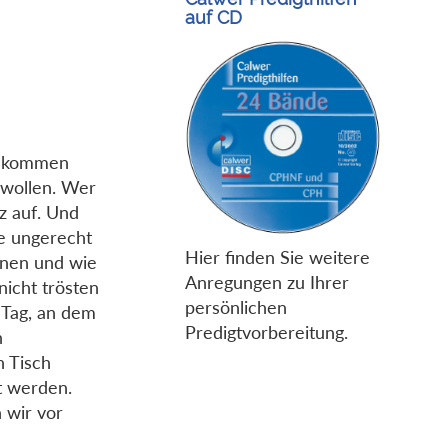
auf CD
Es kommen
wollen. Wer
z auf. Und
ie ungerecht
Hier finden Sie weitere
inen und wie
Anregungen zu Ihrer
icht trösten
persönlichen
 Tag, an dem
Predigtvorbereitung.
n
n Tisch
t werden.
 wir vor