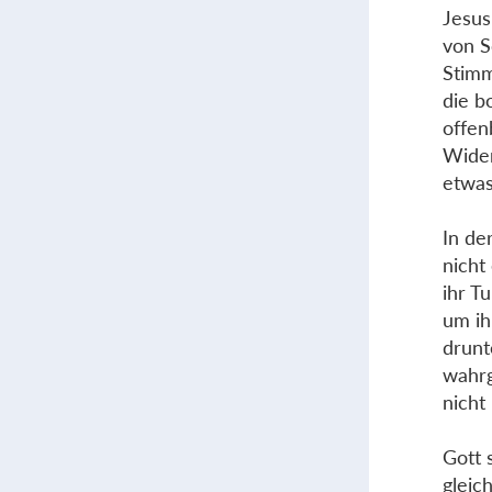
Jesus
von S
Stimm
die b
offen
Wider
etwas
In de
nicht
ihr T
um ih
drunt
wahrg
nicht
Gott 
gleic