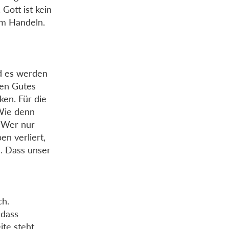
Gott ist kein
em Handeln.
nd es werden
ben Gutes
ken. Für die
 Wie denn
: Wer nur
en verliert,
n. Dass unser
ch.
 dass
te steht,