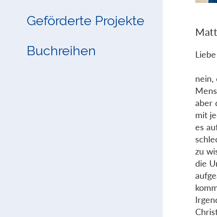
Geförderte Projekte
Matt
Buchreihen
Liebe
nein,
Mensc
aber 
mit j
es au
schle
zu wi
die U
aufge
kommt
Irgen
Chris