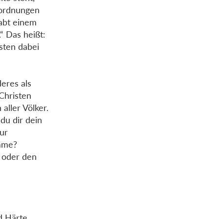
erordnungen
abt einem
“ Das heißt:
sten dabei
eres als
 Christen
aller Völker.
du dir dein
ur
omme?
 oder den
d Härte