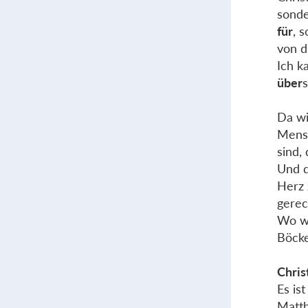
sonde
für
, 
von d
Ich k
über
Da wi
Mensc
sind,
Und d
Herz 
gerec
Wo we
Böck
Chris
Es is
Matth