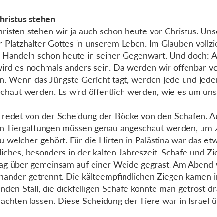
hristus stehen
hristen stehen wir ja auch schon heute vor Christus. Un
er Platzhalter Gottes in unserem Leben. Im Glauben vollzi
 Handeln schon heute in seiner Gegenwart. Und doch: 
wird es nochmals anders sein. Da werden wir offenbar vo
n. Wenn das Jüngste Gericht tagt, werden jede und jede
chaut werden. Es wird öffentlich werden, wie es um uns b
 redet von der Scheidung der Böcke von den Schafen. A
n Tiergattungen müssen genau angeschaut werden, um 
u welcher gehört. Für die Hirten in Palästina war das et
gliches, besonders in der kalten Jahreszeit. Schafe und Z
ag über gemeinsam auf einer Weide gegrast. Am Abend 
nander getrennt. Die kälteempfindlichen Ziegen kamen 
nden Stall, die dickfelligen Schafe konnte man getrost d
achten lassen. Diese Scheidung der Tiere war in Israel ü