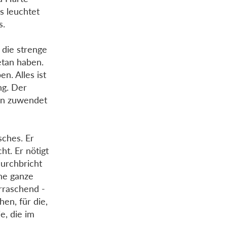
s leuchtet
s.
 die strenge
getan haben.
n. Alles ist
ng. Der
ten zuwendet
sches. Er
ht. Er nötigt
urchbricht
ne ganze
rraschend -
hen, für die,
e, die im