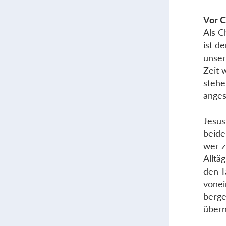
Vor C
Als C
ist d
unser
Zeit 
stehe
anges
Jesus
beide
wer z
Alltä
den T
vonei
berge
übern