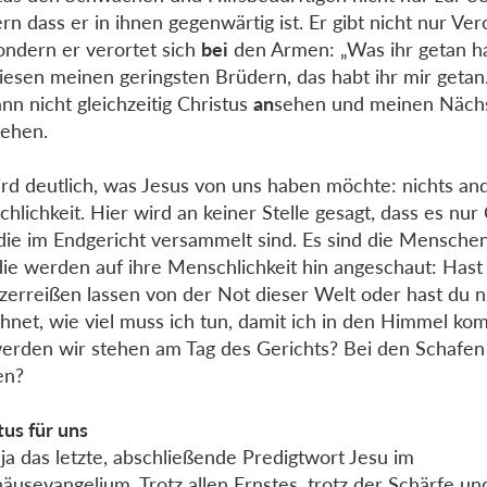
rn dass er in ihnen gegenwärtig ist. Er gibt nicht nur V
sondern er verortet sich
bei
den Armen: „Was ihr getan h
iesen meinen geringsten Brüdern, das habt ihr mir getan.
ann nicht gleichzeitig Christus
an
sehen und meinen Näch
sehen.
rd deutlich, was Jesus von uns haben möchte: nichts and
hlichkeit. Hier wird an keiner Stelle gesagt, dass es nur
 die im Endgericht versammelt sind. Es sind die Menschen 
ie werden auf ihre Menschlichkeit hin angeschaut: Hast 
zerreißen lassen von der Not dieser Welt oder hast du n
hnet, wie viel muss ich tun, damit ich in den Himmel k
rden wir stehen am Tag des Gerichts? Bei den Schafen
en?
tus für uns
t ja das letzte, abschließende Predigtwort Jesu im
äusevangelium. Trotz allen Ernstes, trotz der Schärfe un