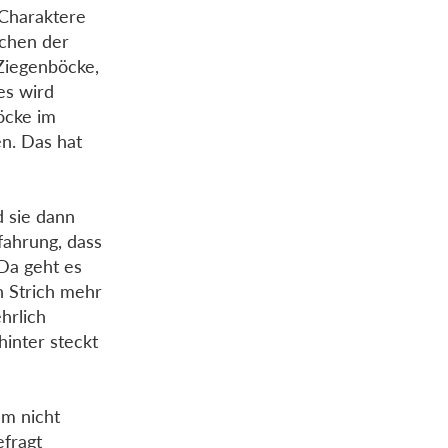
 Charaktere
rchen der
 Ziegenböcke,
es wird
öcke im
n. Das hat
d sie dann
rfahrung, dass
Da geht es
n Strich mehr
hrlich
inter steckt
hm nicht
efragt