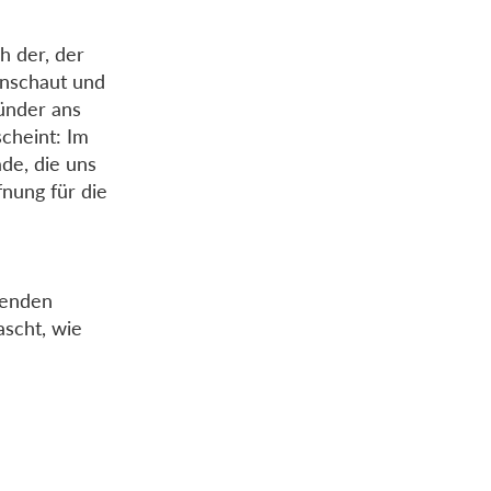
ch der, der
 anschaut und
Sünder ans
scheint: Im
de, die uns
fnung für die
wenden
ascht, wie