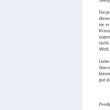
Derje
diese
sie e
Kreuz
zugew
nicht
Welt.
Liebe
übers
könne
gut d
Predi