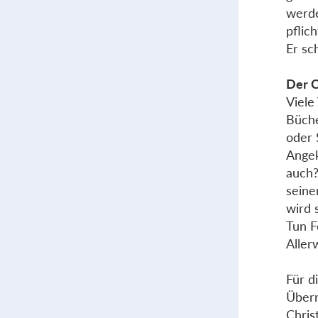
werde
pflic
Er sc
Der C
Viele
Büche
oder 
Angek
auch?
seine
wird 
Tun F
Aller
Für d
Überr
Chris