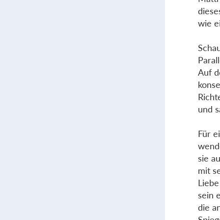
diese
wie e
Schau
Paral
Auf d
konse
Richt
und s
Für e
wende
sie a
mit s
Liebe
sein 
die a
Spieg