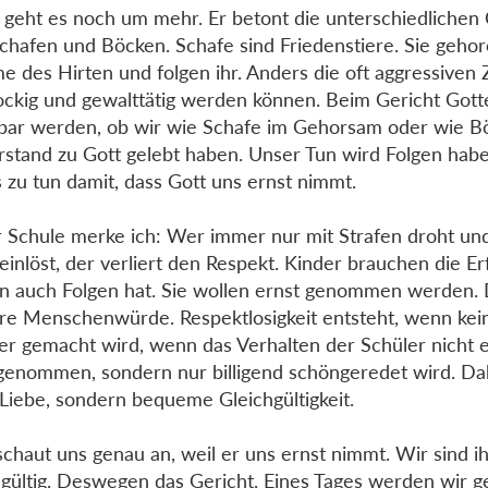
 geht es noch um mehr. Er betont die unterschiedlichen
chafen und Böcken. Schafe sind Friedenstiere. Sie geho
e des Hirten und folgen ihr. Anders die oft aggressiven
ockig und gewalttätig werden können. Beim Gericht Gott
bar werden, ob wir wie Schafe im Gehorsam oder wie B
stand zu Gott gelebt haben. Unser Tun wird Folgen habe
 zu tun damit, dass Gott uns ernst nimmt.
r Schule merke ich: Wer immer nur mit Strafen droht un
 einlöst, der verliert den Respekt. Kinder brauchen die E
un auch Folgen hat. Sie wollen ernst genommen werden. 
re Menschenwürde. Respektlosigkeit entsteht, wenn kei
er gemacht wird, wenn das Verhalten der Schüler nicht e
enommen, sondern nur billigend schöngeredet wird. Dah
 Liebe, sondern bequeme Gleichgültigkeit.
schaut uns genau an, weil er uns ernst nimmt. Wir sind i
hgültig. Deswegen das Gericht. Eines Tages werden wir g