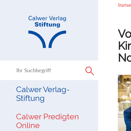
Direkt
Direkt
Startse
zur
zum
Navigation
Inhalt
springen
springen
Vo
Ki
No
Calwer Verlag-
Stiftung
Calwer Predigten
Online