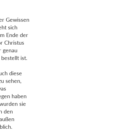
ser Gewissen
eht sich
Am Ende der
r Christus
r genau
estellt ist.
uch diese
zu sehen,
was
iegen haben
wurden sie
in den
raußen
blich.