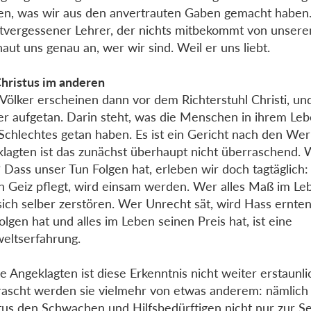
n, was wir aus den anvertrauten Gaben gemacht haben. 
htvergessener Lehrer, der nichts mitbekommt von unser
haut uns genau an, wer wir sind. Weil er uns liebt.
hristus im anderen
 Völker erscheinen dann vor dem Richterstuhl Christi, u
r aufgetan. Darin steht, was die Menschen in ihrem Le
Schlechtes getan haben. Es ist ein Gericht nach den Wer
lagten ist das zunächst überhaupt nicht überraschend.
 Dass unser Tun Folgen hat, erleben wir doch tagtäglich
n Geiz pflegt, wird einsam werden. Wer alles Maß im Leb
sich selber zerstören. Wer Unrecht sät, wird Hass ernte
olgen hat und alles im Leben seinen Preis hat, ist eine
weltserfahrung.
ie Angeklagten ist diese Erkenntnis nicht weiter erstaunli
ascht werden sie vielmehr von etwas anderem: nämlich
tus den Schwachen und Hilfsbedürftigen nicht nur zur Sei