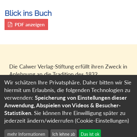
Blick ins Buch
PDF anzeigen
Die Calwer Verlag-Stiftung erfüllt ihren Zweck in
Anlehnung an die Tradition des 1832
gegründeten Calwer Verlagsvereins, der
Wir schätzen Ihre Privatsphäre. Daher bitten wir Sie
heutigen
Calwer Verlag Bücher und Medien
hiermit um Erlaubnis, die folgenden Technologien zu
GmbH
in Stuttgart.
verwenden:
Speicherung von Einstellungen dieser
Anwendung, Abspielen von Videos & Besucher-
Impressum
Statistiken
. Sie können Ihre Einwilligung später zu
Datenschutzerklärung
jederzeit ändern/widerrufen (Cookie-Einstellungen)
Cookie-Einstellungen
mehr Informationen
Ich lehne ab
Das ist ok