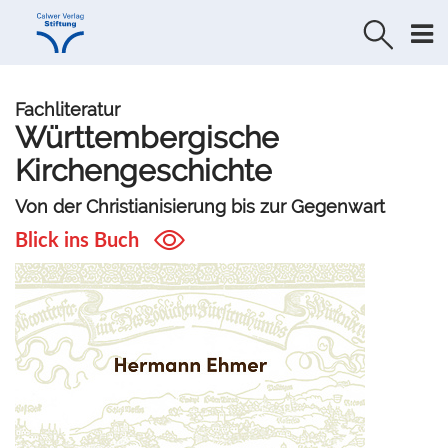
Direkt
Direkt
zur
zum
Navigation
Inhalt
springen
springen
Fachliteratur
Württembergische
Kirchengeschichte
Von der Christianisierung bis zur Gegenwart
Blick ins Buch