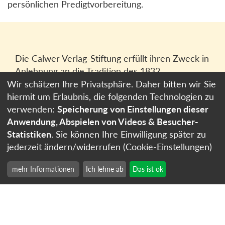
persönlichen Predigtvorbereitung.
Die Calwer Verlag-Stiftung erfüllt ihren Zweck in
Anlehnung an die Tradition des 1832
gegründeten Calwer Verlagsvereins, der
Wir schätzen Ihre Privatsphäre. Daher bitten wir Sie
heutigen
Calwer Verlag Bücher und Medien
hiermit um Erlaubnis, die folgenden Technologien zu
GmbH
in Stuttgart.
verwenden:
Speicherung von Einstellungen dieser
Anwendung, Abspielen von Videos & Besucher-
Impressum
Statistiken
. Sie können Ihre Einwilligung später zu
Datenschutzerklärung
jederzeit ändern/widerrufen (Cookie-Einstellungen)
Cookie-Einstellungen
mehr Informationen
Ich lehne ab
Das ist ok