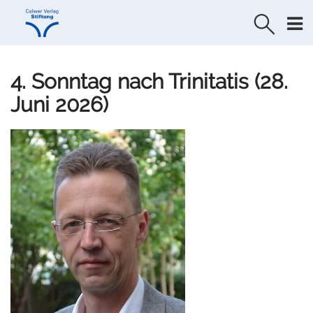
Direkt
Direkt
zur
zum
Navigation
Inhalt
springen
springen
4. Sonntag nach Trinitatis (28.
Juni 2026)