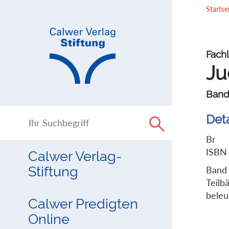
Direkt
Direkt
Startse
zur
zum
Navigation
Inhalt
springen
springen
Fachl
Ju
Band
Det
Br
ISBN
Calwer Verlag-
Stiftung
Band 
Teilb
beleu
Calwer Predigten
Online