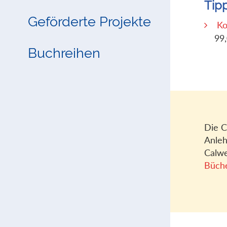
Tip
Geförderte Projekte
Ko
99
Buchreihen
Die C
Anleh
Calwe
Büch