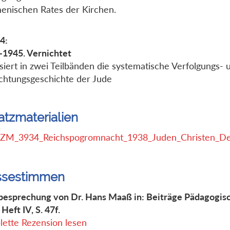
nischen Rates der Kirchen.
4:
1945. Vernichtet
siert in zwei Teilbänden die systematische Verfolgungs- 
chtungsgeschichte der Jude
atzmaterialien
ZM_3934_Reichspogromnacht_1938_Juden_Christen_De
ssestimmen
esprechung von Dr. Hans Maaß in: Beiträge Pädagogisc
Heft IV, S. 47f.
ette Rezension lesen