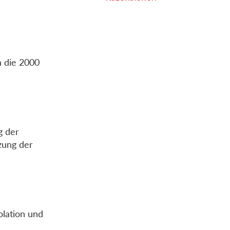
h die 2000
g der
zung der
olation und