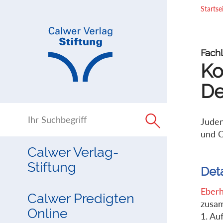
Direkt
Direkt
Startse
zur
zum
Navigation
Inhalt
springen
springen
Fachl
Ko
De
Juden
und C
Calwer Verlag-
Stiftung
Det
Eber
Calwer Predigten
zusa
Online
1. Au