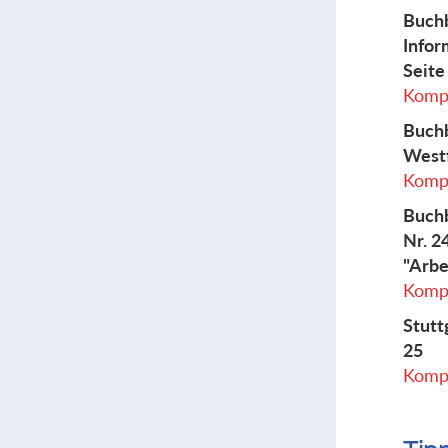
Buchb
Infor
Seite
Kompl
Buchb
Westf
Kompl
Buchb
Nr. 2
"Arbe
Kompl
Stutt
25
Kompl