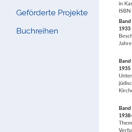
in Ka
ISBN
Geförderte Projekte
Band 
1933 
Buchreihen
Besch
Jahre
Band 
1935 
Unter
jüdis
Kirch
Band 
1938
Thema
Verfo