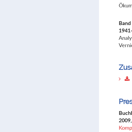
Ökume
Band 
1941–
Analy
Verni
Zus
Pre
Buchb
2009, 
Kompl