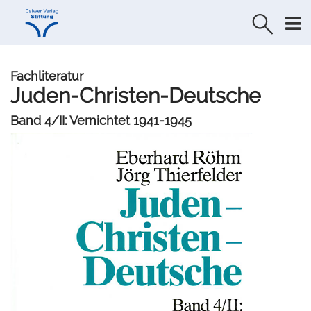
Direkt
Direkt
zur
zum
Navigation
Inhalt
springen
springen
Fachliteratur
Juden-Christen-Deutsche
Band 4/II: Vernichtet 1941-1945