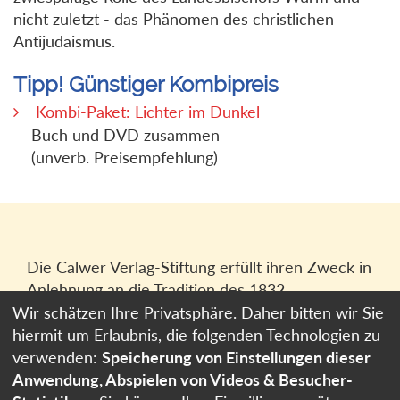
nicht zuletzt - das Phänomen des christlichen
Antijudaismus.
Tipp! Günstiger Kombipreis
Kombi-Paket: Lichter im Dunkel
Buch und DVD zusammen
(unverb. Preisempfehlung)
Die Calwer Verlag-Stiftung erfüllt ihren Zweck in
Anlehnung an die Tradition des 1832
gegründeten Calwer Verlagsvereins, der
Wir schätzen Ihre Privatsphäre. Daher bitten wir Sie
heutigen
Calwer Verlag Bücher und Medien
hiermit um Erlaubnis, die folgenden Technologien zu
GmbH
in Stuttgart.
verwenden:
Speicherung von Einstellungen dieser
Anwendung, Abspielen von Videos & Besucher-
Impressum