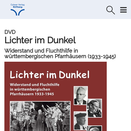
Direkt
Direkt
zur
zum
Navigation
Inhalt
springen
springen
DVD
Lichter im Dunkel
Widerstand und Fluchthilfe in
württembergischen Pfarrhäusern (1933-1945)