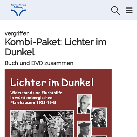
Direkt
Direkt
zur
zum
Navigation
Inhalt
springen
springen
vergriffen
Kombi-Paket: Lichter im
Dunkel
Buch und DVD zusammen