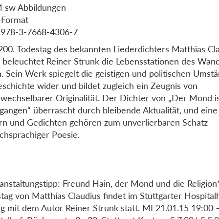
4 sw Abbildungen
-Format
 978-3-7668-4306-7
00. Todestag des bekannten Liederdichters Matthias Cl
 beleuchtet Reiner Strunk die Lebensstationen des Wan
. Sein Werk spiegelt die geistigen und politischen Umst
eschichte wider und bildet zugleich ein Zeugnis von
wechselbarer Originalität. Der Dichter von „Der Mond i
gangen“ überrascht durch bleibende Aktualität, und eine
rn und Gedichten gehören zum unverlierbaren Schatz
chsprachiger Poesie.
anstaltungstipp: Freund Hain, der Mond und die Religio
tag von Matthias Claudius findet im Stuttgarter Hospital
g mit dem Autor Reiner Strunk statt. MI 21.01.15 19:00 