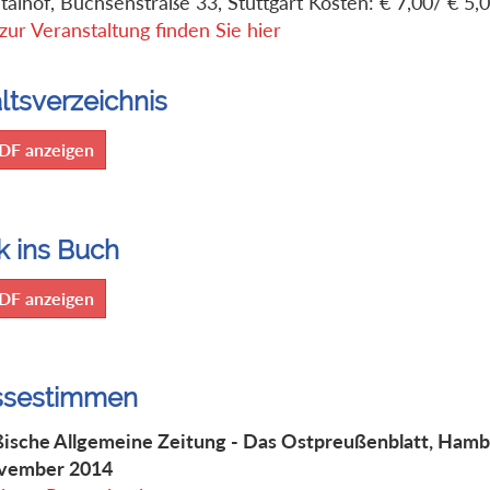
talhof, Büchsenstraße 33, Stuttgart Kosten: € 7,00/ € 5,
 zur Veranstaltung finden Sie hier
ltsverzeichnis
DF anzeigen
k ins Buch
DF anzeigen
ssestimmen
ische Allgemeine Zeitung - Das Ostpreußenblatt, Hambu
ovember 2014