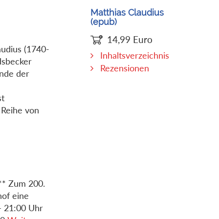
Matthias Claudius
(epub)
14,99
Euro
audius (1740-
Inhaltsverzeichnis
dsbecker
Rezensionen
ände der
st
 Reihe von
n** Zum 200.
hof eine
– 21:00 Uhr