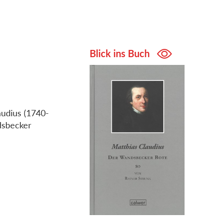
Blick ins Buch
audius (1740-
dsbecker