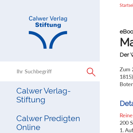
Direkt
Direkt
Startse
zur
zum
Navigation
Inhalt
springen
springen
eBoo
Ma
Der 
Zum 2
1815)
Boten
Calwer Verlag-
Stiftung
Det
Reine
Calwer Predigten
200 S
Online
1. Au