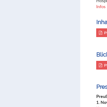
Hospi
Infos
Inha
P
Blic
P
Pre
Preuß
1. N