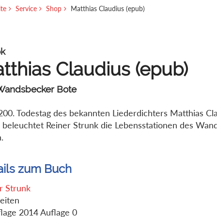
ite
Service
Shop
Matthias Claudius (epub)
k
tthias Claudius (epub)
Wandsbecker Bote
00. Todestag des bekannten Liederdichters Matthias Cl
 beleuchtet Reiner Strunk die Lebensstationen des Wan
.
ails zum Buch
r Strunk
eiten
flage 2014 Auflage 0