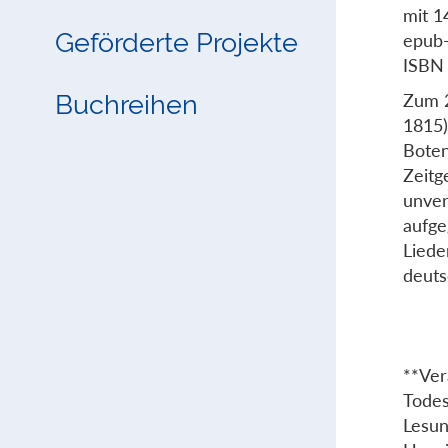
mit 1
Geförderte Projekte
epub
ISBN
Zum 2
Buchreihen
1815)
Boten
Zeitg
unver
aufge
Liede
deuts
**Ver
Todes
Lesun