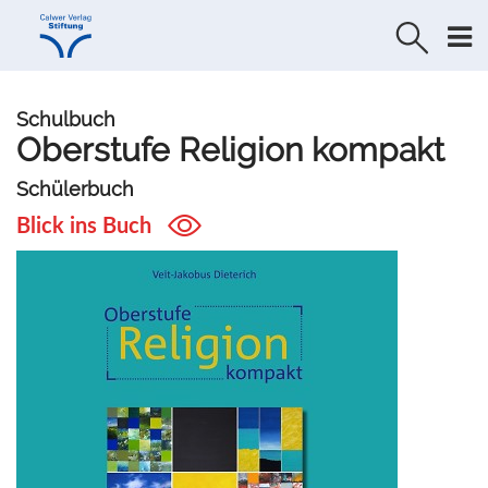
Direkt
Direkt
zur
zum
Navigation
Inhalt
springen
springen
Schulbuch
Oberstufe Religion kompakt
Schülerbuch
Blick ins Buch