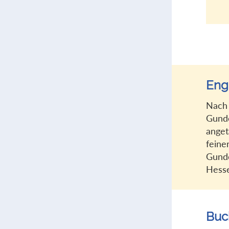
Eng
Nach 
Gunde
anget
feine
Gunde
Hess
Buc