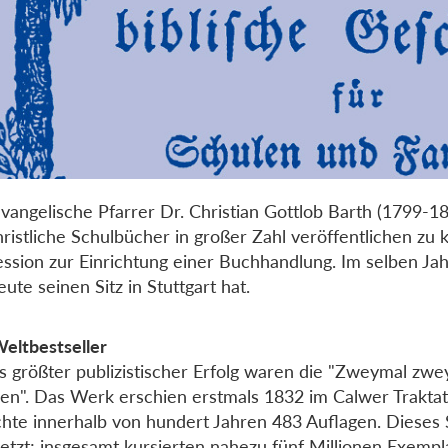
vangelische Pfarrer Dr. Christian Gottlob Barth (1799-1
ristliche Schulbücher in großer Zahl veröffentlichen zu 
ssion zur Einrichtung einer Buchhandlung. Im selben Ja
eute seinen Sitz in Stuttgart hat.
eltbestseller
s größter publizistischer Erfolg waren die "Zweymal zwe
ien". Das Werk erschien erstmals 1832 im Calwer Traktat
chte innerhalb von hundert Jahren 483 Auflagen. Diese
etzt; insgesamt kursierten nahezu fünf Millionen Exem