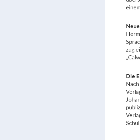
einem
Neue
Herma
Sprac
zugle
„Calw
Die E
Nach 
Verla
Johan
publi
Verla
Schul