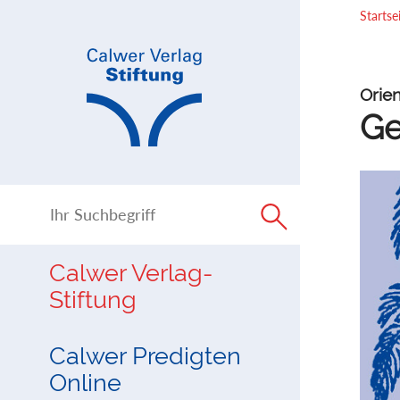
Direkt
Direkt
Startse
zur
zum
Navigation
Inhalt
springen
springen
Orien
Ge
Calwer Verlag-
Stiftung
Calwer Predigten
Online