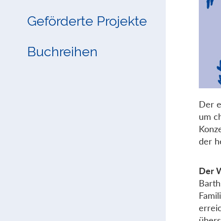
Geförderte Projekte
Buchreihen
Der e
um ch
Konze
der h
Der W
Barth
Famil
errei
übers