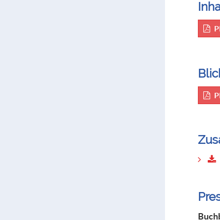
Inha
P
Blic
P
Zus
Pre
Buchb