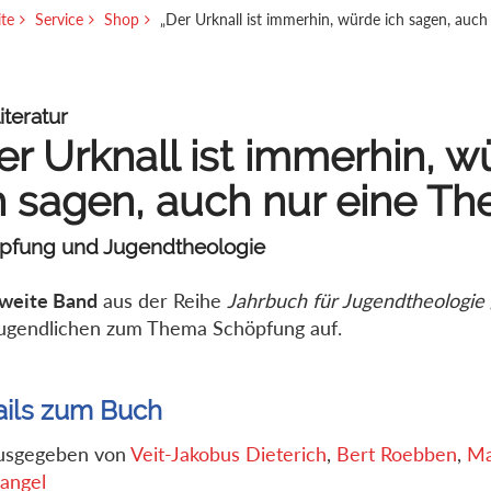
ite
Service
Shop
„Der Urknall ist immerhin, würde ich sagen, auch
iteratur
er Urknall ist immerhin, w
h sagen, auch nur eine The
pfung und Jugendtheologie
weite Band
aus der Reihe
Jahrbuch für Jugendtheologie
ugendlichen zum Thema Schöpfung auf.
ails zum Buch
usgegeben von
Veit-Jakobus Dieterich
,
Bert Roebben
,
Ma
angel