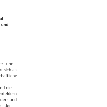
al
n und
er- und
t sich als
haftliche
nd die
enfeldern
der- und
il der