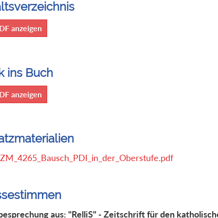
ltsverzeichnis
DF anzeigen
k ins Buch
DF anzeigen
atzmaterialien
ZM_4265_Bausch_PDI_in_der_Oberstufe.pdf
ssestimmen
esprechung aus: "RelliS" - Zeitschrift für den katholisc