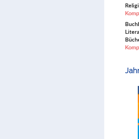
Relig
Kompl
Buchb
Liter
Büch
Kompl
Jah