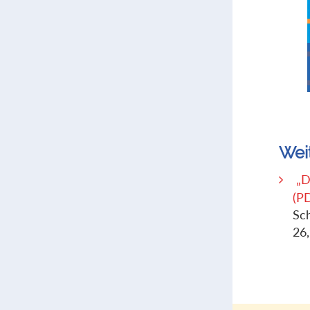
Wei
„D
(P
Sc
26