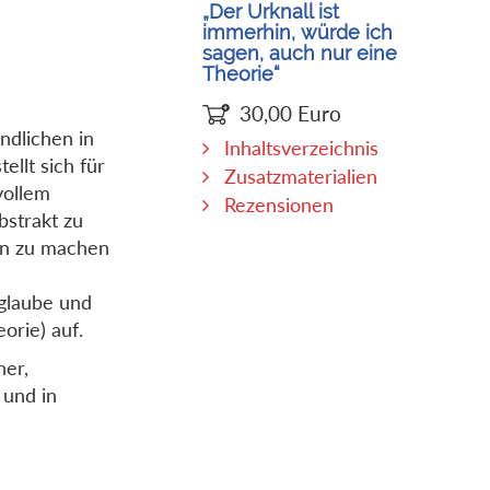
„Der Urknall ist
immerhin, würde ich
sagen, auch nur eine
Theorie“
30,00
Euro
ndlichen in
Inhaltsverzeichnis
ellt sich für
Zusatzmaterialien
vollem
Rezensionen
bstrakt zu
en zu machen
rglaube und
orie) auf.
her,
 und in