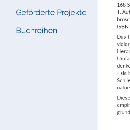
168 S
Geförderte Projekte
1. Au
brosc
ISBN
Buchreihen
Das 
viele
Heran
Umfan
denke
- sie
Schli
natur
Diese
empir
grund