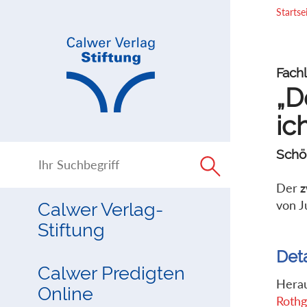
Direkt
Direkt
Startse
zur
zum
Navigation
Inhalt
springen
springen
Fachl
„D
ic
Schö
Der
z
von J
Calwer Verlag-
Stiftung
Det
Calwer Predigten
Hera
Online
Rothg