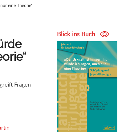
 nur eine Theorie“
Blick ins Buch
ürde
orie“
greift Fragen
rtin