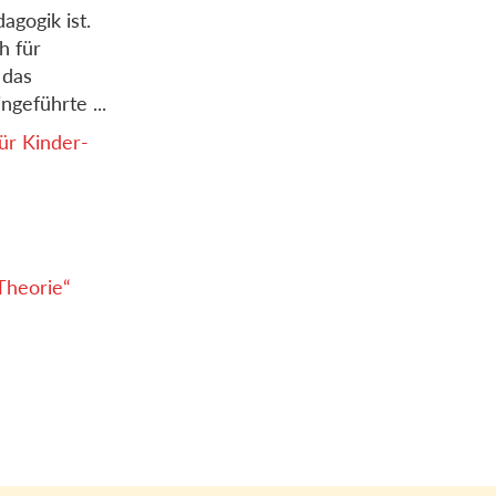
agogik ist.
h für
 das
ngeführte ...
ür Kinder-
Theorie“