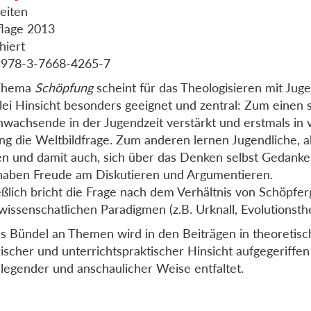
eiten
flage 2013
hiert
 978-3-7668-4265-7
Thema
Schöpfung
scheint für das Theologisieren mit Juge
rlei Hinsicht besonders geeignet und zentral: Zum einen st
wachsende in der Jugendzeit verstärkt und erstmals in 
g die Weltbildfrage. Zum anderen lernen Jugendliche, a
n und damit auch, sich über das Denken selbst Gedank
 haben Freude am Diskutieren und Argumentieren.
eßlich bricht die Frage nach dem Verhältnis von Schöpfe
wissenschatlichen Paradigmen (z.B. Urknall, Evolutionsthe
s Bündel an Themen wird in den Beiträgen in theoretisc
ischer und unterrichtspraktischer Hinsicht aufgegeriffen
legender und anschaulicher Weise entfaltet.