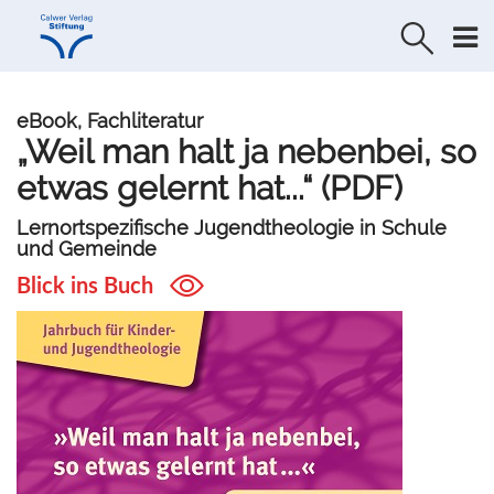
Direkt
Direkt
zur
zum
Navigation
Inhalt
springen
springen
eBook, Fachliteratur
„Weil man halt ja nebenbei, so
etwas gelernt hat...“ (PDF)
Lernortspezifische Jugendtheologie in Schule
und Gemeinde
Blick ins Buch