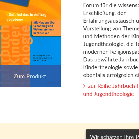
Forum für die wissensc
Erschließung, den
Erfahrungsaustausch u
Vorstellung von Them
und Methoden der Kin
Jugendtheologie, die Te
modernen Religionspäd
Das bewährte Jahrbuc
Kindertheologie sowie
ebenfalls erfolgreich ei
zur Reihe Jahrbuch f
und Jugendtheologie
Wir schätzen Ihre P