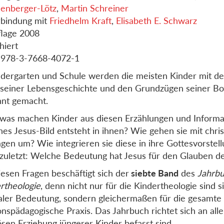
enberger-Lötz
,
Martin Schreiner
rbindung mit
Friedhelm Kraft
,
Elisabeth E. Schwarz
flage 2008
hiert
 978-3-7668-4072-1
ndergarten und Schule werden die meisten Kinder mit d
 seiner Lebensgeschichte und den Grundzügen seiner Bo
nt gemacht.
was machen Kinder aus diesen Erzählungen und Informa
es Jesus-Bild entsteht in ihnen? Wie gehen sie mit chri
gen um? Wie integrieren sie diese in ihre Gottesvorste
 zuletzt: Welche Bedeutung hat Jesus für den Glauben d
iesen Fragen beschäftigt sich der
siebte Band
des
Jahrbu
rtheologie
, denn nicht nur für die Kindertheologie sind s
aler Bedeutung, sondern gleichermaßen für die gesamte
ionspädagogische Praxis. Das Jahrbuch richtet sich an alle
iösen Erziehung jüngerer Kinder befasst sind.