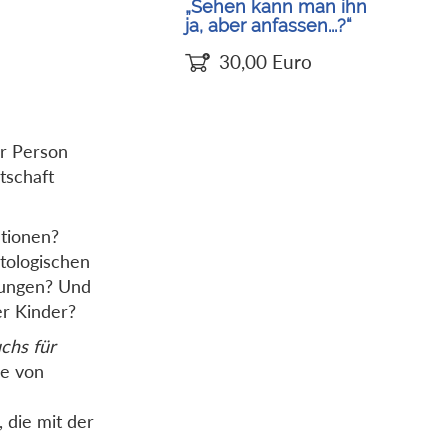
„Sehen kann man ihn
ja, aber anfassen...?“
30,00
Euro
er Person
tschaft
tionen?
stologischen
llungen? Und
er Kinder?
chs für
ie von
, die mit der