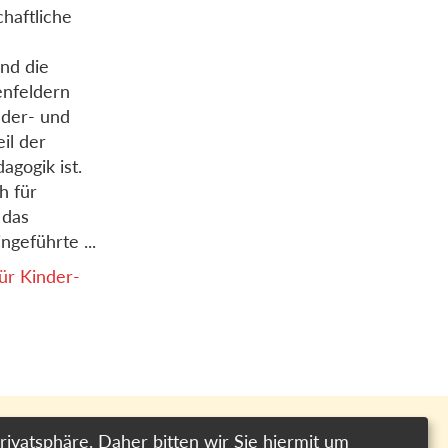
haftliche
nd die
enfeldern
der- und
il der
agogik ist.
h für
 das
ngeführte ...
ür Kinder-
rivatsphäre. Daher bitten wir Sie hiermit um