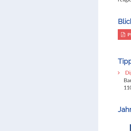
Blic
P
Tip
Di
Ba
11
Jah