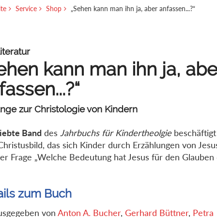
ite
Service
Shop
„Sehen kann man ihn ja, aber anfassen...?“
iteratur
ehen kann man ihn ja, abe
fassen...?“
nge zur Christologie von Kindern
iebte Band
des
Jahrbuchs für Kindertheolgie
beschäftigt
hristusbild, das sich Kinder durch Erzählungen von Jes
er Frage „Welche Bedeutung hat Jesus für den Glauben 
ails zum Buch
usgegeben von
Anton A. Bucher
,
Gerhard Büttner
,
Petra