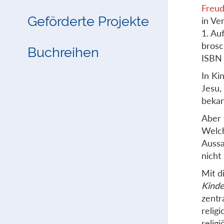
Freud
Geförderte Projekte
in Ve
1. Au
brosc
Buchreihen
ISBN
In Ki
Jesu,
bekan
Aber 
Welch
Aussa
nicht
Mit d
Kinde
zentr
relig
relig