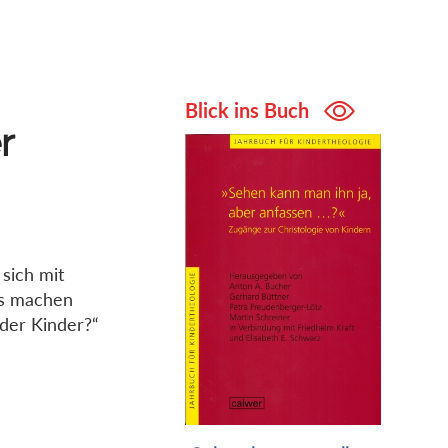
Blick ins Buch
r
 sich mit
us machen
der Kinder?“