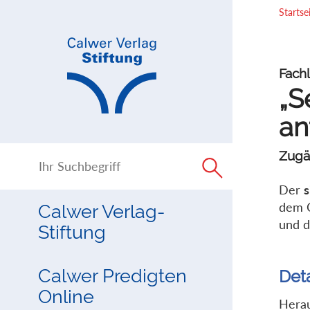
Direkt
Direkt
Startse
zur
zum
Navigation
Inhalt
springen
springen
Fachl
„S
an
Zugä
Der
s
dem C
Calwer Verlag-
und d
Stiftung
Calwer Predigten
Det
Online
Hera