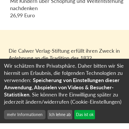
Mit Kindern über Schöpfung und Weltentstehung
nachdenken
26,99 Euro
Die Calwer Verlag-Stiftung erfüllt ihren Zweck in
Anlehnung an die Tradition des 1832
gegründeten Calwer Verlagsvereins, der
Wir schätzen Ihre Privatsphäre. Daher bitten wir Sie
heutigen
Calwer Verlag Bücher und Medien
hiermit um Erlaubnis, die folgenden Technologien zu
GmbH
in Stuttgart.
verwenden:
Speicherung von Einstellungen dieser
Anwendung, Abspielen von Videos & Besucher-
Impressum
Statistiken
. Sie können Ihre Einwilligung später zu
Datenschutzerklärung
jederzeit ändern/widerrufen (Cookie-Einstellungen)
Cookie-Einstellungen
mehr Informationen
Ich lehne ab
Das ist ok