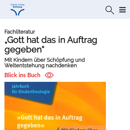
Direkt
Direkt
zur
zum
Navigation
Inhalt
springen
springen
Fachliteratur
„Gott hat das in Auftrag
gegeben“
Mit Kindern über Schöpfung und
Weltentstehung nachdenken
Blick ins Buch