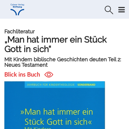
Direkt
Direkt
zur
zum
Navigation
Inhalt
springen
springen
Fachliteratur
„Man hat immer ein Stück
Gott in sich“
Mit Kindern biblische Geschichten deuten Teil 2:
Neues Testament
Blick ins Buch